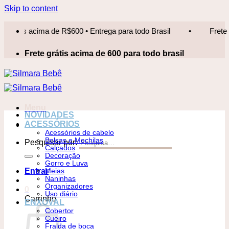
Skip to content
s acima de R$600 • Entrega para todo Brasil
•
Frete grátis 
Frete grátis acima de 600 para todo brasil
Menu
NOVIDADES
ACESSÓRIOS
Acessórios de cabelo
Bolsas e Mochilas
Pesquisar por:
Calçados
Decoração
Gorro e Luva
Entrar
Meias
Naninhas
Organizadores
0
Uso diário
Carrinho
ENXOVAL
Cobertor
Cueiro
Fralda de boca