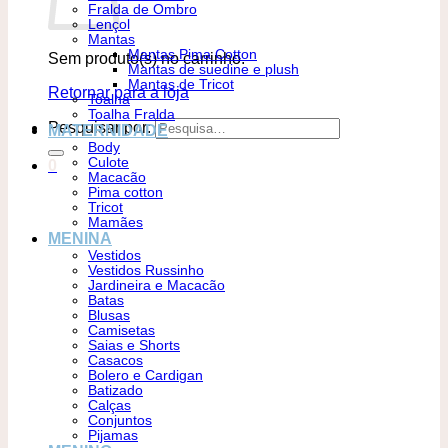
Fralda de Ombro
Lençol
Mantas
Mantas Pima Cotton
Sem produto(s) no carrinho.
Mantas de suedine e plush
Mantas de Tricot
Retornar para a loja
Toalha
Toalha Fralda
Pesquisar por:
MATERNIDADE
Body
Culote
0
Macacão
Pima cotton
Tricot
Mamães
MENINA
Vestidos
Vestidos Russinho
Jardineira e Macacão
Batas
Blusas
Camisetas
Saias e Shorts
Casacos
Bolero e Cardigan
Batizado
Calças
Conjuntos
Pijamas