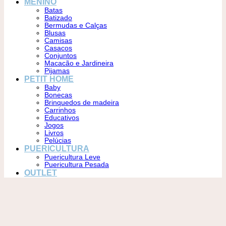
MENINO
Batas
Batizado
Bermudas e Calças
Blusas
Camisas
Casacos
Conjuntos
Macacão e Jardineira
Pijamas
PETIT HOME
Baby
Bonecas
Brinquedos de madeira
Carrinhos
Educativos
Jogos
Livros
Pelúcias
PUERICULTURA
Puericultura Leve
Puericultura Pesada
OUTLET