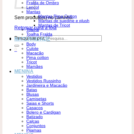
Fralda de Ombro
Lençol
Mantas
Mantas Pima Cotton
Sem produto(s) no carrinho.
Mantas de suedine e plush
Mantas de Tricot
Retornar para a loja
Toalha
Toalha Fralda
Pesquisar por:
MATERNIDADE
Body
Culote
0
Macacão
Pima cotton
Tricot
Mamães
MENINA
Vestidos
Vestidos Russinho
Jardineira e Macacão
Batas
Blusas
Camisetas
Saias e Shorts
Casacos
Bolero e Cardigan
Batizado
Calças
Conjuntos
Pijamas