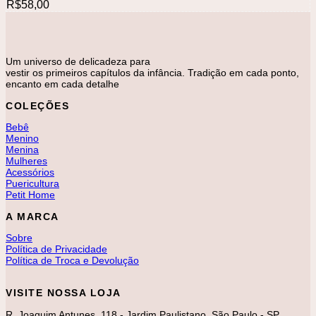
R$
58,00
Um universo de delicadeza para
vestir os primeiros capítulos da infância. Tradição em cada ponto,
encanto em cada detalhe
COLEÇÕES
Bebê
Menino
Menina
Mulheres
Acessórios
Puericultura
Petit Home
A MARCA
Sobre
Política de Privacidade
Política de Troca e Devolução
VISITE NOSSA LOJA
R. Joaquim Antunes, 118 - Jardim Paulistano, São Paulo - SP