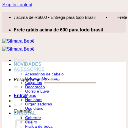
Skip to content
is acima de R$600 • Entrega para todo Brasil
•
Frete grátis
Frete grátis acima de 600 para todo brasil
Menu
NOVIDADES
ACESSÓRIOS
Acessórios de cabelo
Bolsas e Mochilas
Pesquisar por:
Calçados
Decoração
Gorro e Luva
Entrar
Meias
Naninhas
Organizadores
0
Uso diário
Carrinho
ENXOVAL
Cobertor
Cueiro
Fralda de boca