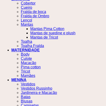
Cobertor
Cueiro
Fralda de boca
Fralda de Ombro
Lençol
Mantas
Mantas Pima Cotton
Mantas de suedine e plush
Mantas de Tricot
Toalha
Toalha Fralda
MATERNIDADE
Body
Culote
Macacão
Pima cotton
Tricot
Mamães
MENINA
Vestidos
Vestidos Russinho
Jardineira e Macacão
Batas
Blusas
Camisetas