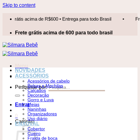
Skip to content
grátis acima de R$600 • Entrega para todo Brasil
•
Frete grá
Frete grátis acima de 600 para todo brasil
Menu
NOVIDADES
ACESSÓRIOS
Acessórios de cabelo
Bolsas e Mochilas
Pesquisar por:
Calçados
Decoração
Gorro e Luva
Entrar
Meias
Naninhas
Organizadores
0
Uso diário
Carrinho
ENXOVAL
Cobertor
Cueiro
Fralda de boca