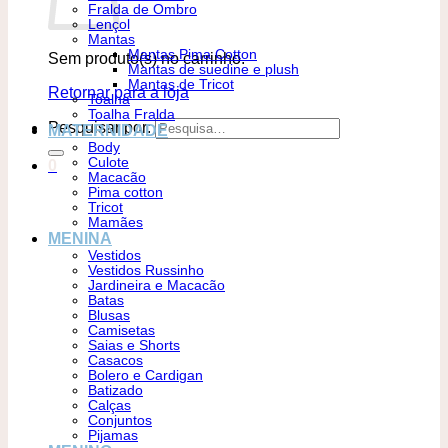
Fralda de Ombro
Lençol
Mantas
Mantas Pima Cotton
Sem produto(s) no carrinho.
Mantas de suedine e plush
Mantas de Tricot
Retornar para a loja
Toalha
Toalha Fralda
Pesquisar por:
MATERNIDADE
Body
Culote
0
Macacão
Pima cotton
Tricot
Mamães
MENINA
Vestidos
Vestidos Russinho
Jardineira e Macacão
Batas
Blusas
Camisetas
Saias e Shorts
Casacos
Bolero e Cardigan
Batizado
Calças
Conjuntos
Pijamas