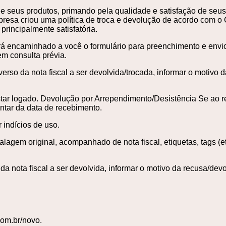
de seus produtos, primando pela qualidade e satisfação de seus 
mpresa criou uma política de troca e devolução de acordo com 
principalmente satisfatória.
será encaminhado a você o formulário para preenchimento e envi
m consulta prévia.
verso da nota fiscal a ser devolvida/trocada, informar o motivo
star logado. Devolução por Arrependimento/Desistência Se ao re
ontar da data de recebimento.
 indícios de uso.
gem original, acompanhado de nota fiscal, etiquetas, tags (et
 da nota fiscal a ser devolvida, informar o motivo da recusa/d
com.br/novo.