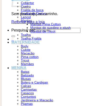
Cobertor
Cueiro
Fralda de boca
Sem produto(s) no carrinho.
Fralda de Ombro
Lençol
Mantas
Retornar para a loja
Mantas Pima Cotton
Mantas de suedine e plush
Pesquisar por:
Mantas de Tricot
Toalha
Toalha Fralda
0
MATERNIDADE
Body
Culote
Macacão
Pima cotton
Tricot
Mamães
MENINA
Batas
Batizado
Blusas
Bolero e Cardigan
Calças
Camisetas
Casacos
Conjuntos
Jardineira e Macacão
Pijamas