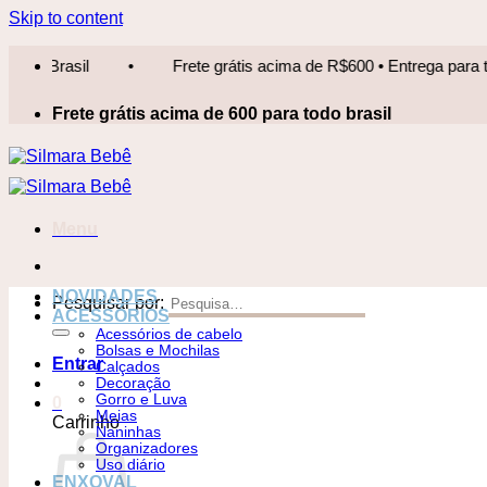
Skip to content
Frete grátis acima de R$600 • Entrega para todo Brasil
•
Frete grátis acima de 600 para todo brasil
Menu
NOVIDADES
Pesquisar por:
ACESSÓRIOS
Acessórios de cabelo
Bolsas e Mochilas
Entrar
Calçados
Decoração
Gorro e Luva
0
Meias
Carrinho
Naninhas
Organizadores
Uso diário
ENXOVAL