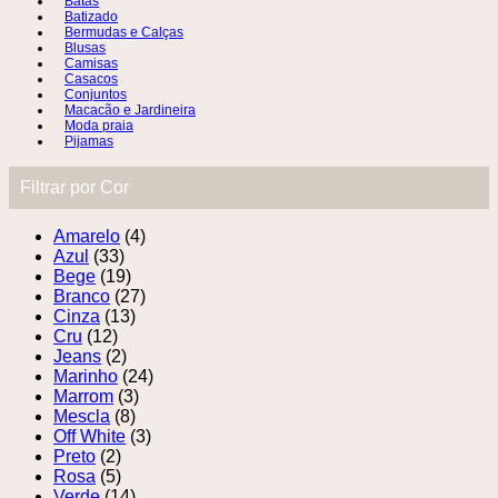
Batas
Batizado
Bermudas e Calças
Blusas
Camisas
Casacos
Conjuntos
Macacão e Jardineira
Moda praia
Pijamas
Filtrar por Cor
Amarelo
(4)
Azul
(33)
Bege
(19)
Branco
(27)
Cinza
(13)
Cru
(12)
Jeans
(2)
Marinho
(24)
Marrom
(3)
Mescla
(8)
Off White
(3)
Preto
(2)
Rosa
(5)
Verde
(14)