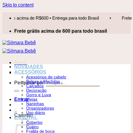
Skip to content
is acima de R$600 • Entrega para todo Brasil
•
Frete grátis 
Frete grátis acima de 600 para todo brasil
Menu
NOVIDADES
ACESSÓRIOS
Acessórios de cabelo
Bolsas e Mochilas
Pesquisar por:
Calçados
Decoração
Gorro e Luva
Entrar
Meias
Naninhas
Organizadores
0
Uso diário
Carrinho
ENXOVAL
Cobertor
Cueiro
Fralda de boca