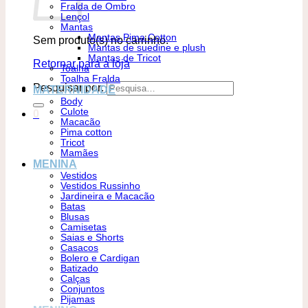
Fralda de Ombro
Lençol
Mantas
Mantas Pima Cotton
Sem produto(s) no carrinho.
Mantas de suedine e plush
Mantas de Tricot
Retornar para a loja
Toalha
Toalha Fralda
Pesquisar por:
MATERNIDADE
Body
Culote
0
Macacão
Pima cotton
Tricot
Mamães
MENINA
Vestidos
Vestidos Russinho
Jardineira e Macacão
Batas
Blusas
Camisetas
Saias e Shorts
Casacos
Bolero e Cardigan
Batizado
Calças
Conjuntos
Pijamas