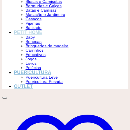
Blusas e Camisetas
Bermudas e Calças
Batas e Camisas
Macacão e Jardineira
Casacos
Pijamas
Batizado
PETIT HOME
Baby
Bonecas
Brinquedos de madeira
Carrinhos
Educativos
Jogos
Livros
Pelúcias
PUERICULTURA
Puericultura Leve
Puericultura Pesada
OUTLET