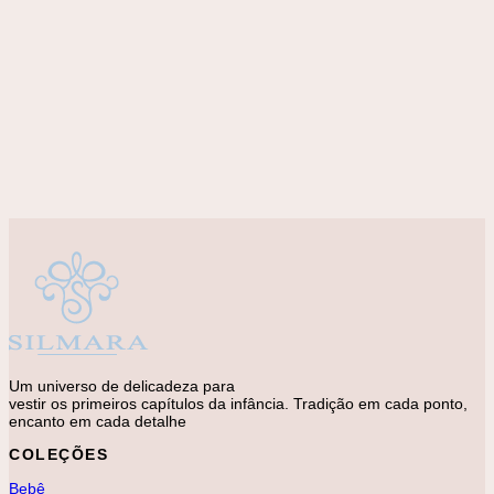
Adicionar à lista de desejos
Livros
Taylon Swift
R$
110,00
Um universo de delicadeza para
vestir os primeiros capítulos da infância. Tradição em cada ponto,
encanto em cada detalhe
COLEÇÕES
Bebê