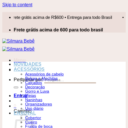
Skip to content
rete grátis acima de R$600 • Entrega para todo Brasil
•
Fre
Frete grátis acima de 600 para todo brasil
Menu
NOVIDADES
ACESSÓRIOS
Acessórios de cabelo
Bolsas e Mochilas
Pesquisar por:
Calçados
Decoração
Gorro e Luva
Entrar
Meias
Naninhas
Organizadores
0
Uso diário
Carrinho
ENXOVAL
Cobertor
Cueiro
Fralda de boca