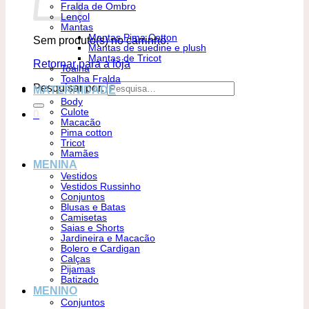
Fralda de Ombro
Lençol
Mantas
Mantas Pima Cotton
Sem produto(s) no carrinho.
Mantas de suedine e plush
Mantas de Tricot
Retornar para a loja
Toalha
Toalha Fralda
Pesquisar por:
MATERNIDADE
Body
Culote
0
Macacão
Pima cotton
Tricot
Mamães
MENINA
Vestidos
Vestidos Russinho
Conjuntos
Blusas e Batas
Camisetas
Saias e Shorts
Jardineira e Macacão
Bolero e Cardigan
Calças
Pijamas
Batizado
MENINO
Conjuntos