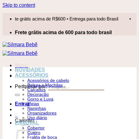
Skip to content
ete grátis acima de R$600 • Entrega para todo Brasil
•
Frete
Frete grátis acima de 600 para todo brasil
Menu
NOVIDADES
ACESSÓRIOS
Acessórios de cabelo
Bolsas e Mochilas
Pesquisar por:
Calçados
Decoração
Gorro e Luva
Entrar
Meias
Naninhas
Organizadores
0
Uso diário
Carrinho
ENXOVAL
Cobertor
Cueiro
Fralda de boca