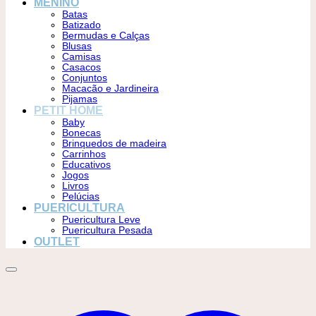
MENINO
Batas
Batizado
Bermudas e Calças
Blusas
Camisas
Casacos
Conjuntos
Macacão e Jardineira
Pijamas
PETIT HOME
Baby
Bonecas
Brinquedos de madeira
Carrinhos
Educativos
Jogos
Livros
Pelúcias
PUERICULTURA
Puericultura Leve
Puericultura Pesada
OUTLET