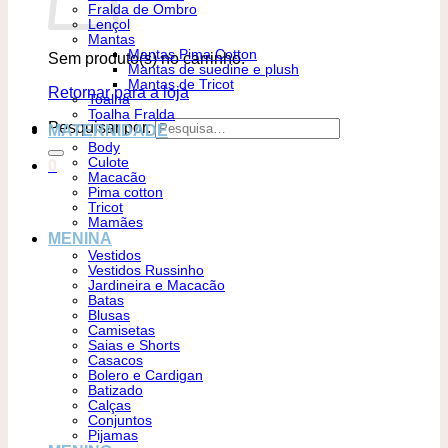
Fralda de Ombro
Lençol
Mantas
Mantas Pima Cotton
Sem produto(s) no carrinho.
Mantas de suedine e plush
Mantas de Tricot
Retornar para a loja
Toalha
Toalha Fralda
Pesquisar por:
MATERNIDADE
Body
Culote
0
Macacão
Pima cotton
Tricot
Mamães
MENINA
Vestidos
Vestidos Russinho
Jardineira e Macacão
Batas
Blusas
Camisetas
Saias e Shorts
Casacos
Bolero e Cardigan
Batizado
Calças
Conjuntos
Pijamas