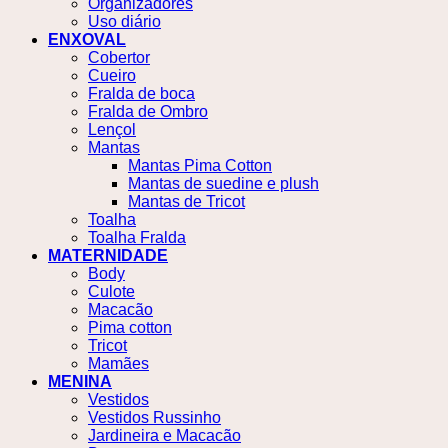
Organizadores
Uso diário
ENXOVAL
Cobertor
Cueiro
Fralda de boca
Fralda de Ombro
Lençol
Mantas
Mantas Pima Cotton
Mantas de suedine e plush
Mantas de Tricot
Toalha
Toalha Fralda
MATERNIDADE
Body
Culote
Macacão
Pima cotton
Tricot
Mamães
MENINA
Vestidos
Vestidos Russinho
Jardineira e Macacão