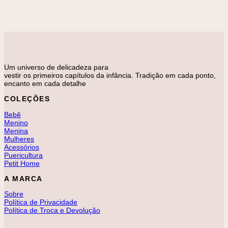
Binóculos Baby Musical
R$
149,00
Um universo de delicadeza para
vestir os primeiros capítulos da infância. Tradição em cada ponto,
encanto em cada detalhe
COLEÇÕES
Bebê
Menino
Menina
Mulheres
Acessórios
Puericultura
Petit Home
A MARCA
Sobre
Política de Privacidade
Política de Troca e Devolução