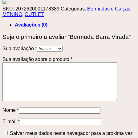
SKU:
2072620001178389
Categorias:
Bermudas e Calças
,
MENINO
,
OUTLET
Avaliações (0)
Seja o primeiro a avaliar “Bermuda Barra Virada”
Sua avaliação
*
Sua avaliação sobre o produto
*
Nome
*
E-mail
*
Salvar meus dados neste navegador para a próxima vez