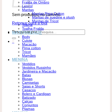
Fralda de Ombro
Lençol
Mantas
Mantas Pima Cotton
Sem produto(s) no carrinho.
Mantas de suedine e plush
Mantas de Tricot
Retornar para a loja
Toalha
Toalha Fralda
Pesquisar por:
MATERNIDADE
Body
Culote
0
Macacão
Pima cotton
Tricot
Mamães
MENINA
Vestidos
Vestidos Russinho
Jardineira e Macacão
Batas
Blusas
Camisetas
Saias e Shorts
Casacos
Bolero e Cardigan
Batizado
Calças
Conjuntos
Pijamas