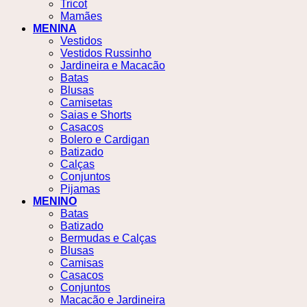
Tricot
Mamães
MENINA
Vestidos
Vestidos Russinho
Jardineira e Macacão
Batas
Blusas
Camisetas
Saias e Shorts
Casacos
Bolero e Cardigan
Batizado
Calças
Conjuntos
Pijamas
MENINO
Batas
Batizado
Bermudas e Calças
Blusas
Camisas
Casacos
Conjuntos
Macacão e Jardineira