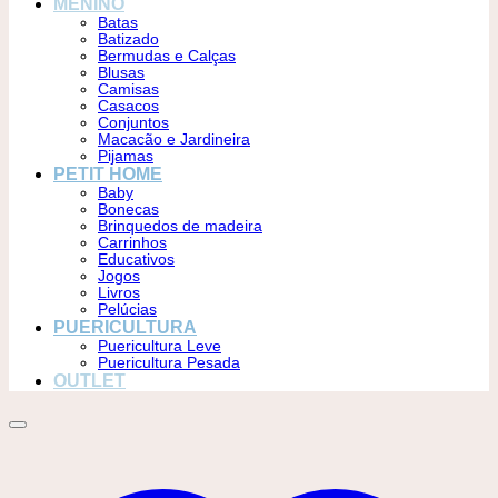
MENINO
Batas
Batizado
Bermudas e Calças
Blusas
Camisas
Casacos
Conjuntos
Macacão e Jardineira
Pijamas
PETIT HOME
Baby
Bonecas
Brinquedos de madeira
Carrinhos
Educativos
Jogos
Livros
Pelúcias
PUERICULTURA
Puericultura Leve
Puericultura Pesada
OUTLET