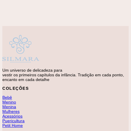
Bermudas e Calças
Calça Ralfe
R$
328,00
Um universo de delicadeza para
vestir os primeiros capítulos da infância. Tradição em cada ponto,
encanto em cada detalhe
COLEÇÕES
Bebê
Menino
Menina
Mulheres
Acessórios
Puericultura
Petit Home