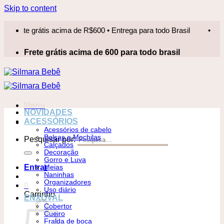
Skip to content
ete grátis acima de R$600 • Entrega para todo Brasil
•
Frete
Frete grátis acima de 600 para todo brasil
Menu
NOVIDADES
ACESSÓRIOS
Acessórios de cabelo
Bolsas e Mochilas
Pesquisar por:
Calçados
Decoração
Gorro e Luva
Entrar
Meias
Naninhas
Organizadores
0
Uso diário
Carrinho
ENXOVAL
Cobertor
Cueiro
Fralda de boca