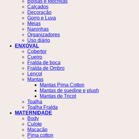
Bolsas e Mochilas
Calçados
Decoração
Gorro e Luva
Meias
Naninhas
Organizadores
Uso diário
ENXOVAL
Cobertor
Cueiro
Fralda de boca
Fralda de Ombro
Lençol
Mantas
Mantas Pima Cotton
Mantas de suedine e plush
Mantas de Tricot
Toalha
Toalha Fralda
MATERNIDADE
Body
Culote
Macacão
Pima cotton