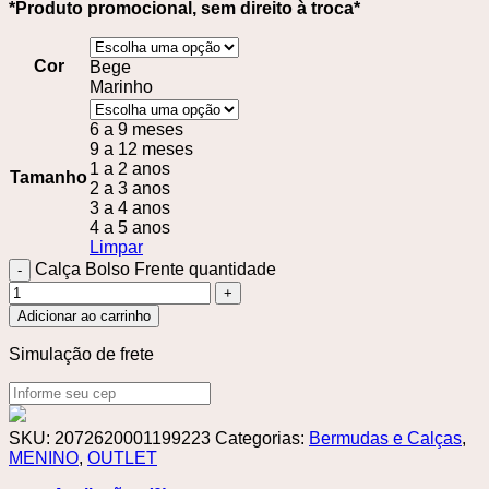
*Produto promocional, sem direito à troca*
Cor
Bege
Marinho
6 a 9 meses
9 a 12 meses
1 a 2 anos
Tamanho
2 a 3 anos
3 a 4 anos
4 a 5 anos
Limpar
Calça Bolso Frente quantidade
Adicionar ao carrinho
Simulação de frete
SKU:
2072620001199223
Categorias:
Bermudas e Calças
,
MENINO
,
OUTLET