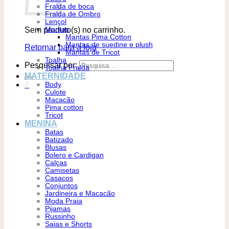
Fralda de boca
Fralda de Ombro
Lençol
Sem produto(s) no carrinho.
Mantas
Mantas Pima Cotton
Mantas de suedine e plush
Retornar para a loja
Mantas de Tricot
Toalha
Pesquisar por:
Toalha Fralda
MATERNIDADE
0
Body
Culote
Macacão
Pima cotton
Tricot
MENINA
Batas
Batizado
Blusas
Bolero e Cardigan
Calças
Camisetas
Casacos
Conjuntos
Jardineira e Macacão
Moda Praia
Pijamas
Russinho
Saias e Shorts