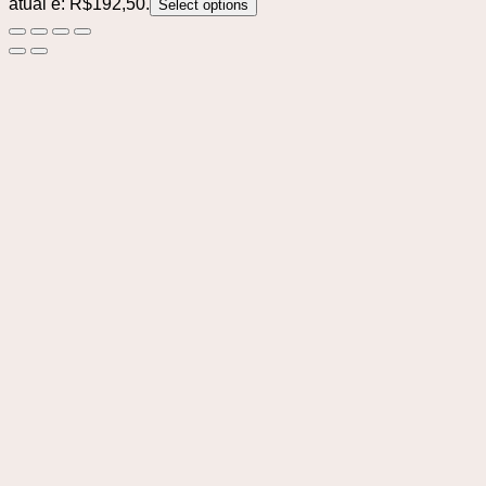
atual é: R$192,50.
Select options