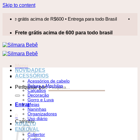
Skip to content
te grátis acima de R$600 • Entrega para todo Brasil
•
Frete 
Frete grátis acima de 600 para todo brasil
Menu
NOVIDADES
ACESSÓRIOS
Acessórios de cabelo
Bolsas e Mochilas
Pesquisar por:
Calçados
Decoração
Gorro e Luva
Entrar
Meias
Naninhas
Organizadores
0
Uso diário
Carrinho
ADULTO
ENXOVAL
Cobertor
Cueiro