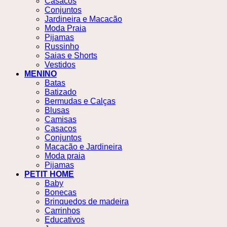
Casacos
Conjuntos
Jardineira e Macacão
Moda Praia
Pijamas
Russinho
Saias e Shorts
Vestidos
MENINO
Batas
Batizado
Bermudas e Calças
Blusas
Camisas
Casacos
Conjuntos
Macacão e Jardineira
Moda praia
Pijamas
PETIT HOME
Baby
Bonecas
Brinquedos de madeira
Carrinhos
Educativos