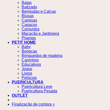
Batas
Batizado
Bermudas e Calças
Blusas
Camisas
Casacos
Conjuntos
Macacão e Jardineira
Pijamas
PETIT HOME
Baby
Bonecas
Brinquedos de madeira
Carrinhos
Educativos
Jogos
Livros
Pelúcias
PUERICULTURA
Puericultura Leve
Puericultura Pesada
OUTLET
Finalização de compra
+