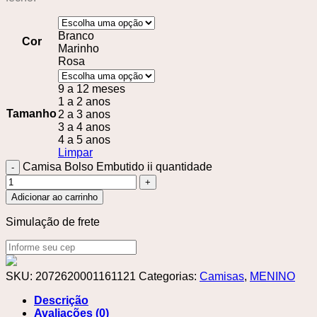
Branco
Cor
Marinho
Rosa
9 a 12 meses
1 a 2 anos
Tamanho
2 a 3 anos
3 a 4 anos
4 a 5 anos
Limpar
Camisa Bolso Embutido ii quantidade
Adicionar ao carrinho
Simulação de frete
SKU:
2072620001161121
Categorias:
Camisas
,
MENINO
Descrição
Avaliações (0)