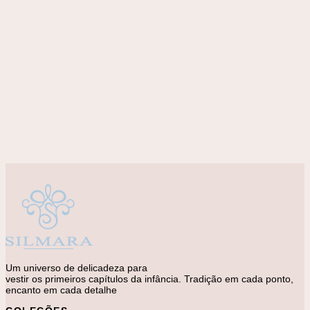
Adicionar à lista de desejos
Camisas
Camisa Basica lV
R$
320,00
Um universo de delicadeza para
vestir os primeiros capítulos da infância. Tradição em cada ponto,
encanto em cada detalhe