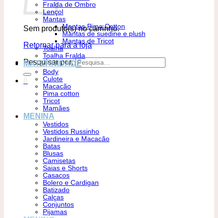
Fralda de Ombro
Lençol
Mantas
Mantas Pima Cotton
Sem produto(s) no carrinho.
Mantas de suedine e plush
Mantas de Tricot
Retornar para a loja
Toalha
Toalha Fralda
Pesquisar por:
MATERNIDADE
Body
Culote
0
Macacão
Pima cotton
Tricot
Mamães
MENINA
Vestidos
Vestidos Russinho
Jardineira e Macacão
Batas
Blusas
Camisetas
Saias e Shorts
Casacos
Bolero e Cardigan
Batizado
Calças
Conjuntos
Pijamas