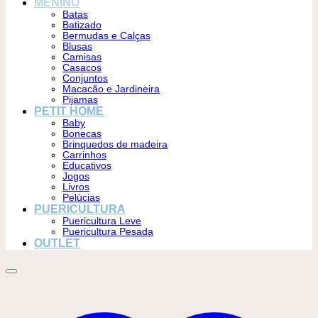
MENINO
Batas
Batizado
Bermudas e Calças
Blusas
Camisas
Casacos
Conjuntos
Macacão e Jardineira
Pijamas
PETIT HOME
Baby
Bonecas
Brinquedos de madeira
Carrinhos
Educativos
Jogos
Livros
Pelúcias
PUERICULTURA
Puericultura Leve
Puericultura Pesada
OUTLET