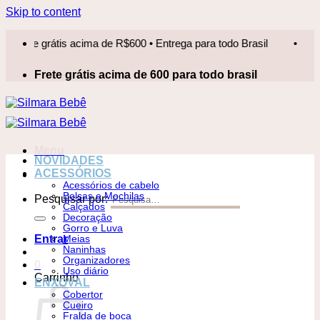
Skip to content
te grátis acima de R$600 • Entrega para todo Brasil
•
Frete 
Frete grátis acima de 600 para todo brasil
Menu
NOVIDADES
ACESSÓRIOS
Acessórios de cabelo
Bolsas e Mochilas
Pesquisar por:
Calçados
Decoração
Gorro e Luva
Entrar
Meias
Naninhas
Organizadores
0
Uso diário
Carrinho
ENXOVAL
Cobertor
Cueiro
Fralda de boca