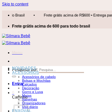
Skip to content
Frete grátis acima de R$600 • Entrega para todo Brasil
•
Frete grátis acima de 600 para todo brasil
Menu
NOVIDADES
Pesquisar por:
ACESSÓRIOS
Acessórios de cabelo
Bolsas e Mochilas
Entrar
Calçados
Decoração
Gorro e Luva
0
Meias
Carrinho
Naninhas
Organizadores
Uso diário
ENXOVAL