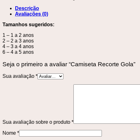
Descrição
Avaliações (0)
Tamanhos sugeridos:
1 – 1 a 2 anos
2 – 2 a 3 anos
4 – 3 a 4 anos
6 – 4 a 5 anos
Seja o primeiro a avaliar “Camiseta Recorte Gola”
Sua avaliação
*
Sua avaliação sobre o produto
*
Nome
*