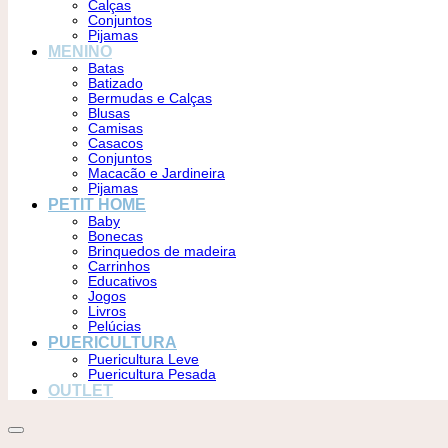
Calças
Conjuntos
Pijamas
MENINO
Batas
Batizado
Bermudas e Calças
Blusas
Camisas
Casacos
Conjuntos
Macacão e Jardineira
Pijamas
PETIT HOME
Baby
Bonecas
Brinquedos de madeira
Carrinhos
Educativos
Jogos
Livros
Pelúcias
PUERICULTURA
Puericultura Leve
Puericultura Pesada
OUTLET