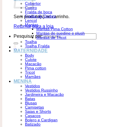
Cobertor
Cueiro
Fralda de boca
Sem produto(s) no carrinho.
Fralda de Ombro
Lençol
Mantas
Retornar para a loja
Mantas Pima Cotton
Mantas de suedine e plush
Pesquisar por:
Mantas de Tricot
Toalha
Toalha Fralda
0
MATERNIDADE
Body
Culote
Macacão
Pima cotton
Tricot
Mamães
MENINA
Vestidos
Vestidos Russinho
Jardineira e Macacão
Batas
Blusas
Camisetas
Saias e Shorts
Casacos
Bolero e Cardigan
Batizado