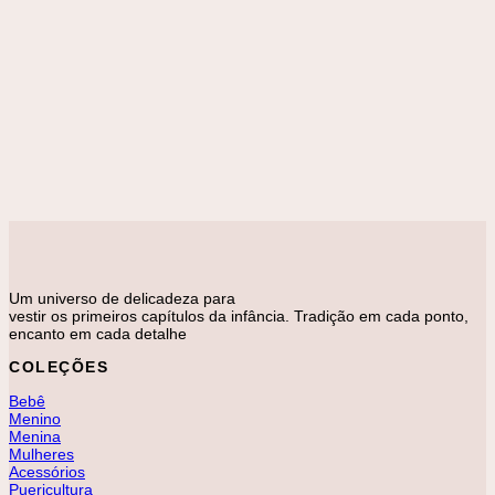
Adicionar à lista de desejos
Preto
Verde
PUERICULTURA
Ping Two Trekking
R$
2.999,00
Um universo de delicadeza para
vestir os primeiros capítulos da infância. Tradição em cada ponto,
encanto em cada detalhe
COLEÇÕES
Bebê
Menino
Menina
Mulheres
Acessórios
Puericultura