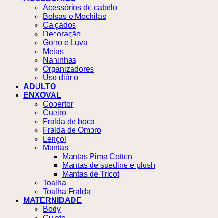
Acessórios de cabelo
Bolsas e Mochilas
Calçados
Decoração
Gorro e Luva
Meias
Naninhas
Organizadores
Uso diário
ADULTO
ENXOVAL
Cobertor
Cueiro
Fralda de boca
Fralda de Ombro
Lençol
Mantas
Mantas Pima Cotton
Mantas de suedine e plush
Mantas de Tricot
Toalha
Toalha Fralda
MATERNIDADE
Body
Culote