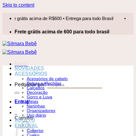
Skip to content
e grátis acima de R$600 • Entrega para todo Brasil
•
Frete 
Frete grátis acima de 600 para todo brasil
Menu
NOVIDADES
ACESSÓRIOS
Acessórios de cabelo
Bolsas e Mochilas
Pesquisar por:
Calçados
Decoração
Gorro e Luva
Entrar
Meias
Naninhas
Organizadores
0
Uso diário
Carrinho
ADULTO
ENXOVAL
Cobertor
Cueiro