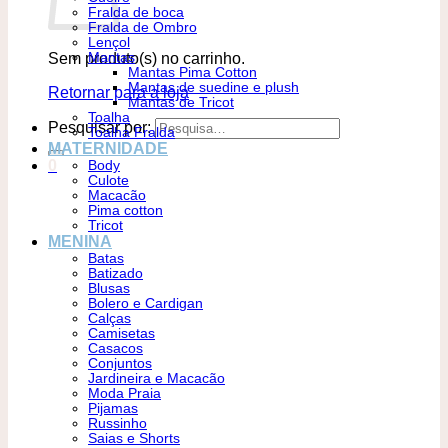
Fralda de boca
Fralda de Ombro
Lençol
Sem produto(s) no carrinho.
Mantas
Mantas Pima Cotton
Mantas de suedine e plush
Retornar para a loja
Mantas de Tricot
Toalha
Pesquisar por:
Toalha Fralda
MATERNIDADE
0
Body
Culote
Macacão
Pima cotton
Tricot
MENINA
Batas
Batizado
Blusas
Bolero e Cardigan
Calças
Camisetas
Casacos
Conjuntos
Jardineira e Macacão
Moda Praia
Pijamas
Russinho
Saias e Shorts