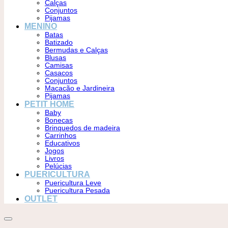
Calças
Conjuntos
Pijamas
MENINO
Batas
Batizado
Bermudas e Calças
Blusas
Camisas
Casacos
Conjuntos
Macacão e Jardineira
Pijamas
PETIT HOME
Baby
Bonecas
Brinquedos de madeira
Carrinhos
Educativos
Jogos
Livros
Pelúcias
PUERICULTURA
Puericultura Leve
Puericultura Pesada
OUTLET