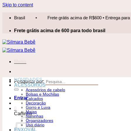
Skip to content
Frete grátis acima de R$600 • Entrega para todo Brasil
•
Frete grátis acima de 600 para todo brasil
Menu
NOVIDADES
Pesquisar por:
ACESSÓRIOS
Acessórios de cabelo
Bolsas e Mochilas
Entrar
Calçados
Decoração
Gorro e Luva
0
Meias
Carrinho
Naninhas
Organizadores
Uso diário
ENXOVAL