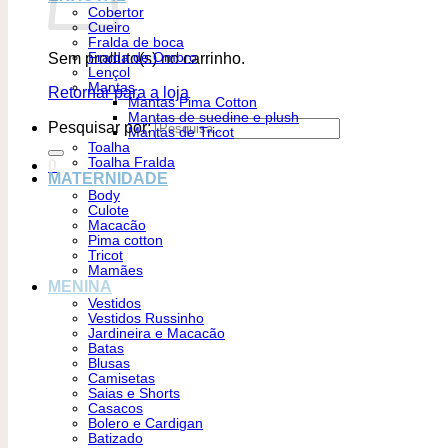
Cobertor
Cueiro
Fralda de boca
Sem produto(s) no carrinho.
Fralda de Ombro
Lençol
Mantas
Retornar para a loja
Mantas Pima Cotton
Mantas de suedine e plush
Pesquisar por:
Mantas de Tricot
Toalha
Toalha Fralda
0
MATERNIDADE
Body
Culote
Macacão
Pima cotton
Tricot
Mamães
MENINA
Vestidos
Vestidos Russinho
Jardineira e Macacão
Batas
Blusas
Camisetas
Saias e Shorts
Casacos
Bolero e Cardigan
Batizado