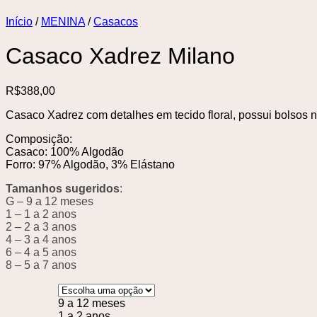
Início
/
MENINA
/
Casacos
Casaco Xadrez Milano
R$
388,00
Casaco Xadrez com detalhes em tecido floral, possui bolsos na
Composição:
Casaco: 100% Algodão
Forro: 97% Algodão, 3% Elástano
Tamanhos sugeridos
:
G – 9 a 12 meses
1 – 1 a 2 anos
2 – 2 a 3 anos
4 – 3 a 4 anos
6 – 4 a 5 anos
8 – 5 a 7 anos
9 a 12 meses
1 a 2 anos