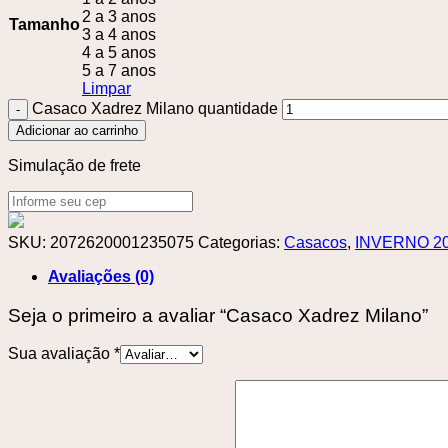
2 a 3 anos
Tamanho
3 a 4 anos
4 a 5 anos
5 a 7 anos
Limpar
Casaco Xadrez Milano quantidade
Adicionar ao carrinho
Simulação de frete
SKU:
2072620001235075
Categorias:
Casacos
,
INVERNO 2
Avaliações (0)
Seja o primeiro a avaliar “Casaco Xadrez Milano”
Sua avaliação
*