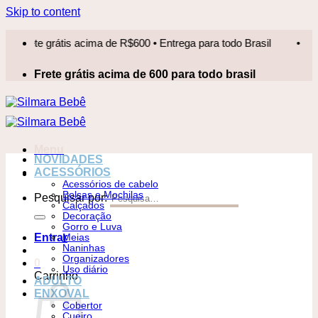
Skip to content
ete grátis acima de R$600 • Entrega para todo Brasil
•
Frete
Frete grátis acima de 600 para todo brasil
Menu
NOVIDADES
ACESSÓRIOS
Acessórios de cabelo
Bolsas e Mochilas
Pesquisar por:
Calçados
Decoração
Gorro e Luva
Entrar
Meias
Naninhas
Organizadores
0
Uso diário
Carrinho
ADULTO
ENXOVAL
Cobertor
Cueiro