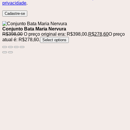
privacidade
.
Cadastre-se
Conjunto Bata Maria Nervura
R$
398,00
O preço original era: R$398,00.
R$
278,60
O preço
atual é: R$278,60.
Select options