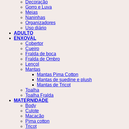
Decoração
Gorro e Luva
Meias
Naninhas
Organizadores
Uso diário
ADULTO
ENXOVAL
Cobertor
Cueiro
Fralda de boca
Fralda de Ombro
Lençol
Mantas
Mantas Pima Cotton
Mantas de suedine e plush
Mantas de Tricot
Toalha
Toalha Fralda
MATERNIDADE
Body
Culote
Macacão
Pima cotton
Tricot