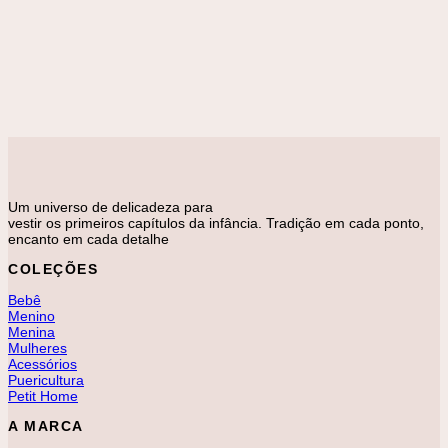
Adicionar à lista de desejos
Conjuntos
Conjunto Tricot 2 Peças Ursa Rosa
R$
448,00
Um universo de delicadeza para
vestir os primeiros capítulos da infância. Tradição em cada ponto,
encanto em cada detalhe
COLEÇÕES
Bebê
Menino
Menina
Mulheres
Acessórios
Puericultura
Petit Home
A MARCA