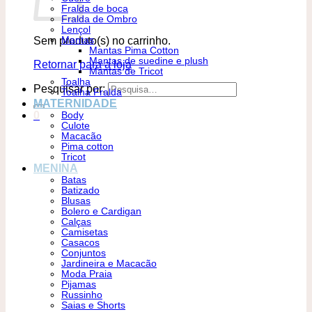
Fralda de boca
Fralda de Ombro
Lençol
Sem produto(s) no carrinho.
Mantas
Mantas Pima Cotton
Mantas de suedine e plush
Retornar para a loja
Mantas de Tricot
Toalha
Pesquisar por:
Toalha Fralda
MATERNIDADE
0
Body
Culote
Macacão
Pima cotton
Tricot
MENINA
Batas
Batizado
Blusas
Bolero e Cardigan
Calças
Camisetas
Casacos
Conjuntos
Jardineira e Macacão
Moda Praia
Pijamas
Russinho
Saias e Shorts