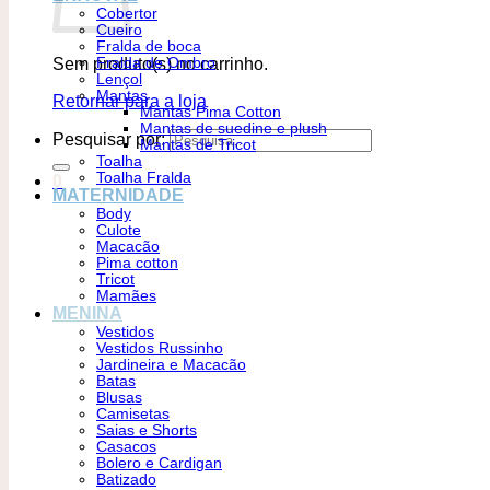
Cobertor
Cueiro
Fralda de boca
Sem produto(s) no carrinho.
Fralda de Ombro
Lençol
Mantas
Retornar para a loja
Mantas Pima Cotton
Mantas de suedine e plush
Pesquisar por:
Mantas de Tricot
Toalha
Toalha Fralda
0
MATERNIDADE
Body
Culote
Macacão
Pima cotton
Tricot
Mamães
MENINA
Vestidos
Vestidos Russinho
Jardineira e Macacão
Batas
Blusas
Camisetas
Saias e Shorts
Casacos
Bolero e Cardigan
Batizado