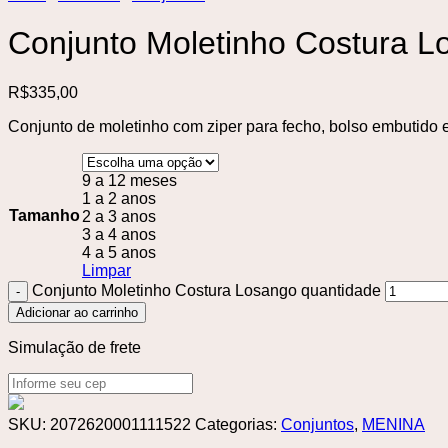
Conjunto Moletinho Costura L
R$
335,00
Conjunto de moletinho com ziper para fecho, bolso embutido
9 a 12 meses
1 a 2 anos
Tamanho
2 a 3 anos
3 a 4 anos
4 a 5 anos
Limpar
Conjunto Moletinho Costura Losango quantidade
Adicionar ao carrinho
Simulação de frete
SKU:
2072620001111522
Categorias:
Conjuntos
,
MENINA