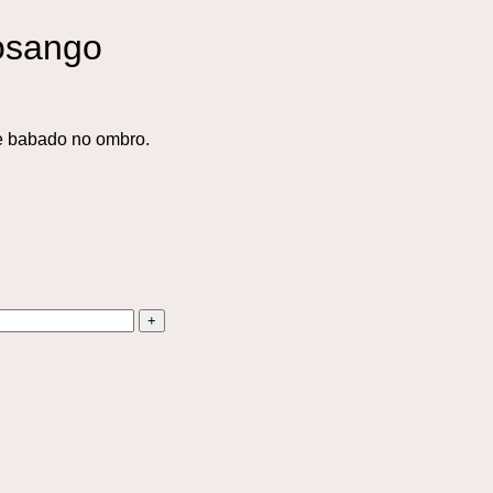
osango
 e babado no ombro.