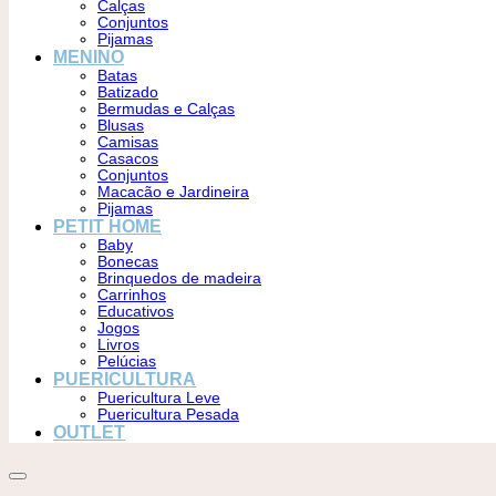
Calças
Conjuntos
Pijamas
MENINO
Batas
Batizado
Bermudas e Calças
Blusas
Camisas
Casacos
Conjuntos
Macacão e Jardineira
Pijamas
PETIT HOME
Baby
Bonecas
Brinquedos de madeira
Carrinhos
Educativos
Jogos
Livros
Pelúcias
PUERICULTURA
Puericultura Leve
Puericultura Pesada
OUTLET