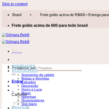
Skip to content
Frete grátis acima de R$600 • Entrega para todo Brasil
•
Frete grátis acima de 600 para todo brasil
Menu
NOVIDADES
Pesquisar por:
ACESSÓRIOS
Acessórios de cabelo
Bolsas e Mochilas
Entrar
Calçados
Decoração
Gorro e Luva
0
Meias
Carrinho
Naninhas
Organizadores
Uso diário
ENXOVAL