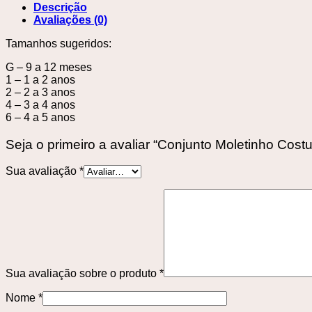
Descrição
Avaliações (0)
Tamanhos sugeridos:
G – 9 a 12 meses
1 – 1 a 2 anos
2 – 2 a 3 anos
4 – 3 a 4 anos
6 – 4 a 5 anos
Seja o primeiro a avaliar “Conjunto Moletinho Cost
Sua avaliação
*
Sua avaliação sobre o produto
*
Nome
*