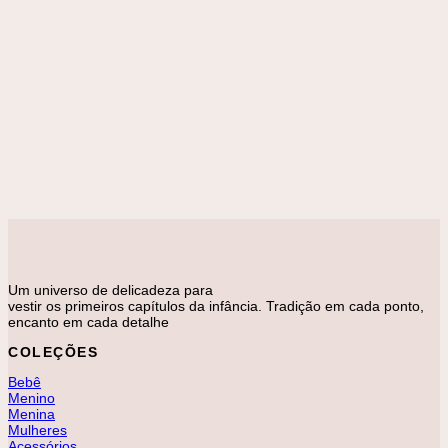
Adicionar à lista de desejos
Azul
Branco
Rosa
Verde
ENXOVAL
Lençol De Berço Póa Julia
R$
518,00
Um universo de delicadeza para
vestir os primeiros capítulos da infância. Tradição em cada ponto,
encanto em cada detalhe
COLEÇÕES
Bebê
Menino
Menina
Mulheres
Acessórios