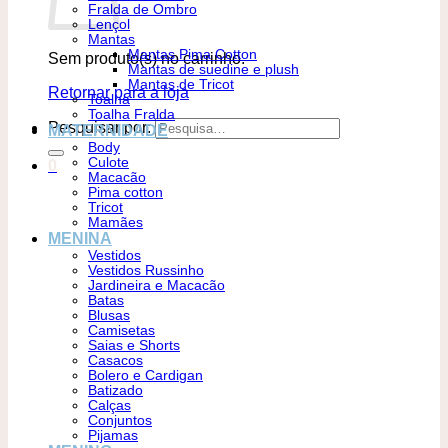
Fralda de Ombro
Lençol
Mantas
Mantas Pima Cotton
Sem produto(s) no carrinho.
Mantas de suedine e plush
Mantas de Tricot
Retornar para a loja
Toalha
Toalha Fralda
Pesquisar por:
MATERNIDADE
Body
Culote
0
Macacão
Pima cotton
Tricot
Mamães
MENINA
Vestidos
Vestidos Russinho
Jardineira e Macacão
Batas
Blusas
Camisetas
Saias e Shorts
Casacos
Bolero e Cardigan
Batizado
Calças
Conjuntos
Pijamas