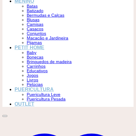
MENINO
Batas
Batizado
Bermudas e Calças
Blusas
Camisas
Casacos
Conjuntos
Macacão e Jardineira
Pijamas
PETIT HOME
Baby
Bonecas
Brinquedos de madeira
Carrinhos
Educativos
Jogos
Livros
Pelúcias
PUERICULTURA
Puericultura Leve
Puericultura Pesada
OUTLET