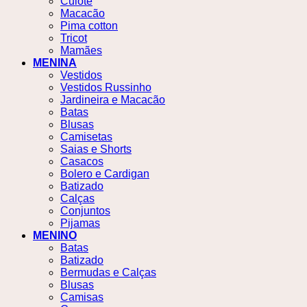
Culote
Macacão
Pima cotton
Tricot
Mamães
MENINA
Vestidos
Vestidos Russinho
Jardineira e Macacão
Batas
Blusas
Camisetas
Saias e Shorts
Casacos
Bolero e Cardigan
Batizado
Calças
Conjuntos
Pijamas
MENINO
Batas
Batizado
Bermudas e Calças
Blusas
Camisas