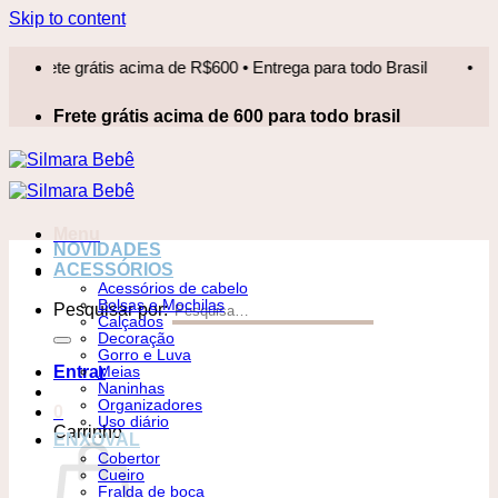
Skip to content
te grátis acima de R$600 • Entrega para todo Brasil
•
Frete 
Frete grátis acima de 600 para todo brasil
Menu
NOVIDADES
ACESSÓRIOS
Acessórios de cabelo
Bolsas e Mochilas
Pesquisar por:
Calçados
Decoração
Gorro e Luva
Entrar
Meias
Naninhas
Organizadores
0
Uso diário
Carrinho
ENXOVAL
Cobertor
Cueiro
Fralda de boca