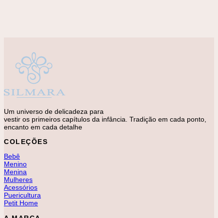
Kit Necessarie Estampado
R$
320,00
Um universo de delicadeza para
vestir os primeiros capítulos da infância. Tradição em cada ponto,
encanto em cada detalhe
COLEÇÕES
Bebê
Menino
Menina
Mulheres
Acessórios
Puericultura
Petit Home
A MARCA