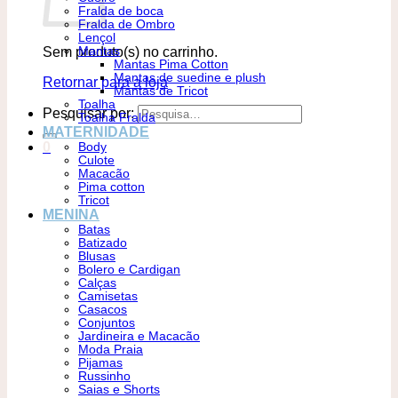
Fralda de boca
Fralda de Ombro
Lençol
Sem produto(s) no carrinho.
Mantas
Mantas Pima Cotton
Mantas de suedine e plush
Retornar para a loja
Mantas de Tricot
Toalha
Pesquisar por:
Toalha Fralda
MATERNIDADE
0
Body
Culote
Macacão
Pima cotton
Tricot
MENINA
Batas
Batizado
Blusas
Bolero e Cardigan
Calças
Camisetas
Casacos
Conjuntos
Jardineira e Macacão
Moda Praia
Pijamas
Russinho
Saias e Shorts