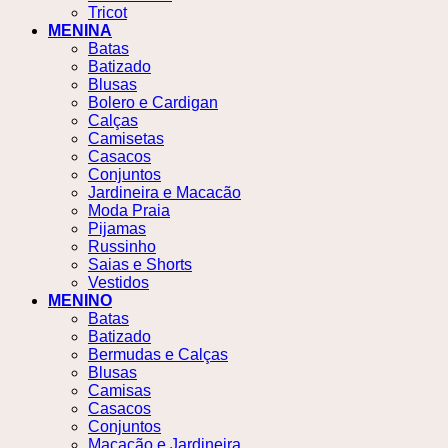
Tricot
MENINA
Batas
Batizado
Blusas
Bolero e Cardigan
Calças
Camisetas
Casacos
Conjuntos
Jardineira e Macacão
Moda Praia
Pijamas
Russinho
Saias e Shorts
Vestidos
MENINO
Batas
Batizado
Bermudas e Calças
Blusas
Camisas
Casacos
Conjuntos
Macacão e Jardineira