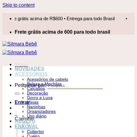
Skip to content
te grátis acima de R$600 • Entrega para todo Brasil
•
Frete
Frete grátis acima de 600 para todo brasil
Menu
NOVIDADES
ACESSÓRIOS
Acessórios de cabelo
Bolsas e Mochilas
Pesquisar por:
Calçados
Decoração
Gorro e Luva
Entrar
Meias
Naninhas
Organizadores
0
Uso diário
Carrinho
ADULTO
ENXOVAL
Cobertor
Cueiro