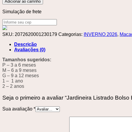
Adicionar ao carrinho
Simulação de frete
SKU:
2072620001230179
Categorias:
INVERNO 2026
,
Macac
Descrição
Avaliações (0)
Tamanhos sugeridos:
P – 3 a 6 meses
M – 6 a 9 meses
G – 9 a 12 meses
1 – 1 ano
2
–
2 anos
Seja o primeiro a avaliar “Jardineira Listrado Bolso 
Sua avaliação
*