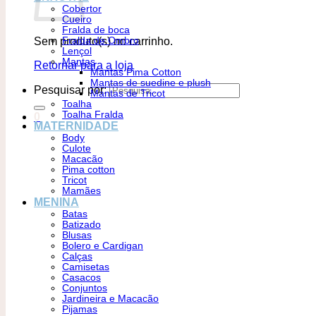
Cobertor
Cueiro
Fralda de boca
Sem produto(s) no carrinho.
Fralda de Ombro
Lençol
Mantas
Retornar para a loja
Mantas Pima Cotton
Mantas de suedine e plush
Pesquisar por:
Mantas de Tricot
Toalha
Toalha Fralda
0
MATERNIDADE
Body
Culote
Macacão
Pima cotton
Tricot
Mamães
MENINA
Batas
Batizado
Blusas
Bolero e Cardigan
Calças
Camisetas
Casacos
Conjuntos
Jardineira e Macacão
Pijamas