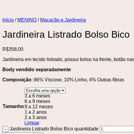
Início
/
MENINO
/
Macacão e Jardineira
Jardineira Listrado Bolso Bico
R$
358,00
Jardineira em tecido listrado, possui bolso na frente, botão na
Body vendido separadamente
Composição
: 86% Viscose, 10% Linho, 4% Outras fibras
3 a 6 meses
6 a 9 meses
Tamanho
9 a 12 meses
1 a 2 anos
2 a 3 anos
Limpar
Jardineira Listrado Bolso Bico quantidade