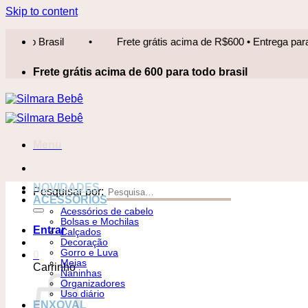
Skip to content
Frete grátis acima de R$600 • Entrega para todo Brasil
•
Frete grátis acima de 600 para todo brasil
Menu
NOVIDADES
Pesquisar por:
ACESSÓRIOS
Acessórios de cabelo
Bolsas e Mochilas
Entrar
Calçados
Decoração
Gorro e Luva
0
Meias
Carrinho
Naninhas
Organizadores
Uso diário
ENXOVAL