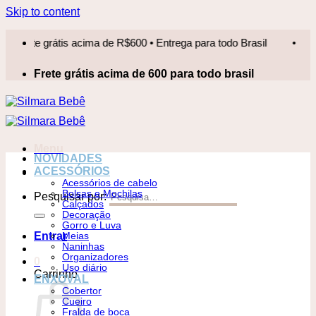
Skip to content
e grátis acima de R$600 • Entrega para todo Brasil
•
Frete 
Frete grátis acima de 600 para todo brasil
Menu
NOVIDADES
ACESSÓRIOS
Acessórios de cabelo
Bolsas e Mochilas
Pesquisar por:
Calçados
Decoração
Gorro e Luva
Entrar
Meias
Naninhas
Organizadores
0
Uso diário
Carrinho
ENXOVAL
Cobertor
Cueiro
Fralda de boca