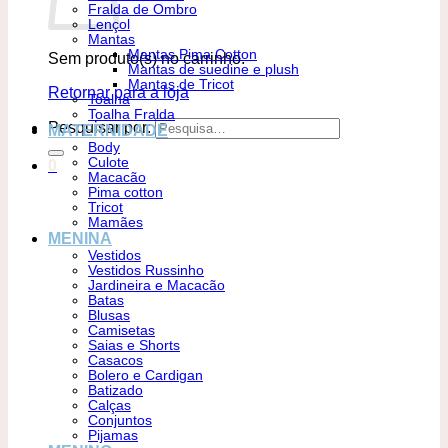
Fralda de Ombro
Lençol
Mantas
Mantas Pima Cotton
Sem produto(s) no carrinho.
Mantas de suedine e plush
Mantas de Tricot
Retornar para a loja
Toalha
Toalha Fralda
Pesquisar por:
MATERNIDADE
Body
Culote
0
Macacão
Pima cotton
Tricot
Mamães
MENINA
Vestidos
Vestidos Russinho
Jardineira e Macacão
Batas
Blusas
Camisetas
Saias e Shorts
Casacos
Bolero e Cardigan
Batizado
Calças
Conjuntos
Pijamas