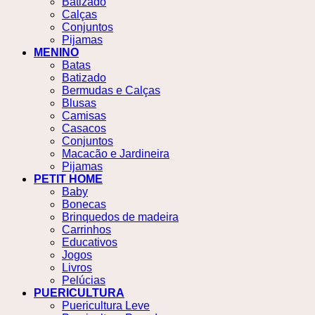
Batizado
Calças
Conjuntos
Pijamas
MENINO
Batas
Batizado
Bermudas e Calças
Blusas
Camisas
Casacos
Conjuntos
Macacão e Jardineira
Pijamas
PETIT HOME
Baby
Bonecas
Brinquedos de madeira
Carrinhos
Educativos
Jogos
Livros
Pelúcias
PUERICULTURA
Puericultura Leve