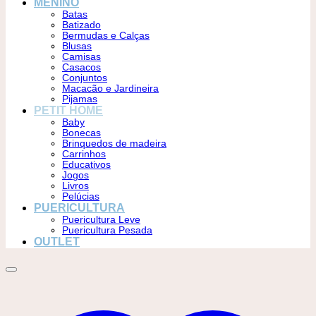
MENINO
Batas
Batizado
Bermudas e Calças
Blusas
Camisas
Casacos
Conjuntos
Macacão e Jardineira
Pijamas
PETIT HOME
Baby
Bonecas
Brinquedos de madeira
Carrinhos
Educativos
Jogos
Livros
Pelúcias
PUERICULTURA
Puericultura Leve
Puericultura Pesada
OUTLET