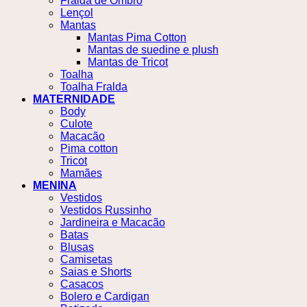
Fralda de Ombro
Lençol
Mantas
Mantas Pima Cotton
Mantas de suedine e plush
Mantas de Tricot
Toalha
Toalha Fralda
MATERNIDADE
Body
Culote
Macacão
Pima cotton
Tricot
Mamães
MENINA
Vestidos
Vestidos Russinho
Jardineira e Macacão
Batas
Blusas
Camisetas
Saias e Shorts
Casacos
Bolero e Cardigan