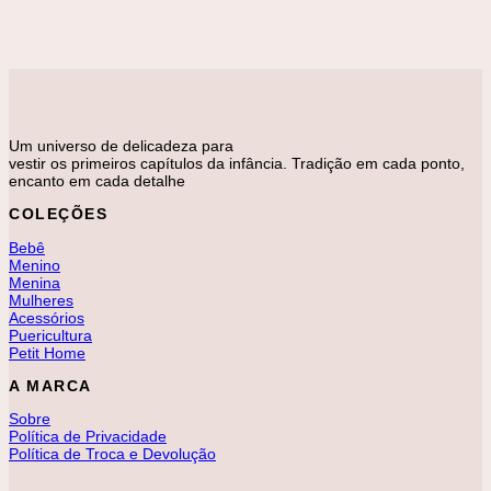
Macaquinho Luan Colete
R$
420,00
Um universo de delicadeza para
vestir os primeiros capítulos da infância. Tradição em cada ponto,
encanto em cada detalhe
COLEÇÕES
Bebê
Menino
Menina
Mulheres
Acessórios
Puericultura
Petit Home
A MARCA
Sobre
Política de Privacidade
Política de Troca e Devolução