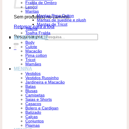
Fralda de Ombro
Lençol
Mantas
Mantas Pima Cotton
Sem produto(s) no carrinho.
Mantas de suedine e plush
Mantas de Tricot
Retornar para a loja
Toalha
Toalha Fralda
Pesquisar por:
MATERNIDADE
Body
Culote
0
Macacão
Pima cotton
Tricot
Mamães
MENINA
Vestidos
Vestidos Russinho
Jardineira e Macacão
Batas
Blusas
Camisetas
Saias e Shorts
Casacos
Bolero e Cardigan
Batizado
Calças
Conjuntos
Pijamas