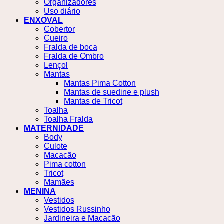
Organizadores
Uso diário
ENXOVAL
Cobertor
Cueiro
Fralda de boca
Fralda de Ombro
Lençol
Mantas
Mantas Pima Cotton
Mantas de suedine e plush
Mantas de Tricot
Toalha
Toalha Fralda
MATERNIDADE
Body
Culote
Macacão
Pima cotton
Tricot
Mamães
MENINA
Vestidos
Vestidos Russinho
Jardineira e Macacão