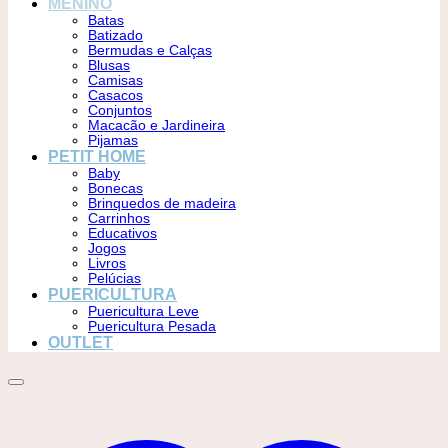
MENINO
Batas
Batizado
Bermudas e Calças
Blusas
Camisas
Casacos
Conjuntos
Macacão e Jardineira
Pijamas
PETIT HOME
Baby
Bonecas
Brinquedos de madeira
Carrinhos
Educativos
Jogos
Livros
Pelúcias
PUERICULTURA
Puericultura Leve
Puericultura Pesada
OUTLET