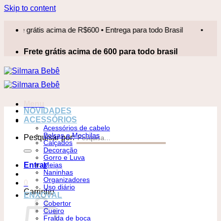
Skip to content
grátis acima de R$600 • Entrega para todo Brasil
•
Frete gr
Frete grátis acima de 600 para todo brasil
Menu
NOVIDADES
ACESSÓRIOS
Acessórios de cabelo
Bolsas e Mochilas
Pesquisar por:
Calçados
Decoração
Gorro e Luva
Entrar
Meias
Naninhas
Organizadores
0
Uso diário
Carrinho
ENXOVAL
Cobertor
Cueiro
Fralda de boca