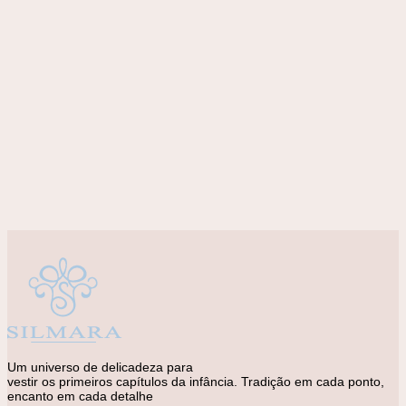
Adicionar à lista de desejos
Amarelo
ACESSÓRIOS
Laço Maria
R$
88,00
Um universo de delicadeza para
vestir os primeiros capítulos da infância. Tradição em cada ponto,
encanto em cada detalhe