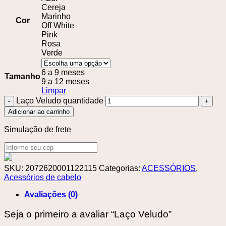
Cereja
Marinho
Cor
Off White
Pink
Rosa
Verde
6 a 9 meses
Tamanho
9 a 12 meses
Limpar
Laço Veludo quantidade
Adicionar ao carrinho
Simulação de frete
SKU:
2072620001122115
Categorias:
ACESSÓRIOS
,
Acessórios de cabelo
Avaliações (0)
Seja o primeiro a avaliar “Laço Veludo”