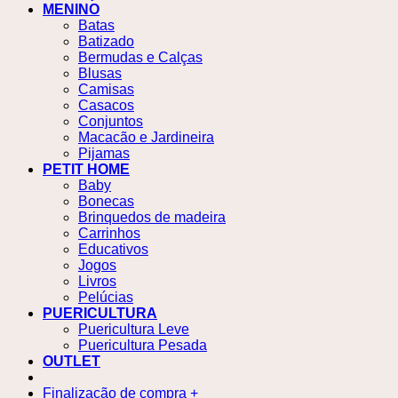
MENINO
Batas
Batizado
Bermudas e Calças
Blusas
Camisas
Casacos
Conjuntos
Macacão e Jardineira
Pijamas
PETIT HOME
Baby
Bonecas
Brinquedos de madeira
Carrinhos
Educativos
Jogos
Livros
Pelúcias
PUERICULTURA
Puericultura Leve
Puericultura Pesada
OUTLET
Finalização de compra
+