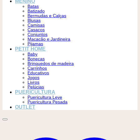
MENINO
Batas
Batizado
Bermudas e Calças
Blusas
Camisas
Casacos
Conjuntos
Macacão e Jardineira
Pijamas
PETIT HOME
Baby
Bonecas
Brinquedos de madeira
Carrinhos
Educativos
Jogos
Livros
Pelúcias
PUERICULTURA
Puericultura Leve
Puericultura Pesada
OUTLET