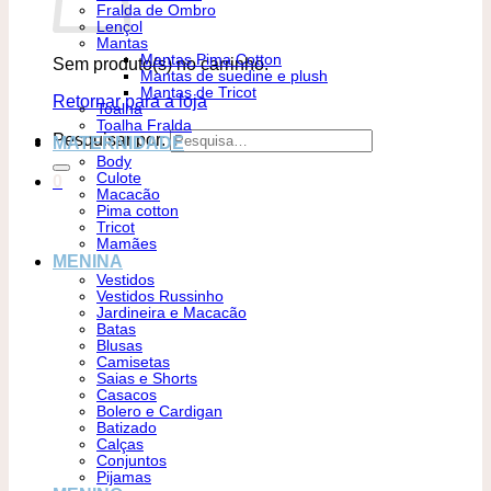
Fralda de Ombro
Lençol
Mantas
Mantas Pima Cotton
Sem produto(s) no carrinho.
Mantas de suedine e plush
Mantas de Tricot
Retornar para a loja
Toalha
Toalha Fralda
Pesquisar por:
MATERNIDADE
Body
Culote
0
Macacão
Pima cotton
Tricot
Mamães
MENINA
Vestidos
Vestidos Russinho
Jardineira e Macacão
Batas
Blusas
Camisetas
Saias e Shorts
Casacos
Bolero e Cardigan
Batizado
Calças
Conjuntos
Pijamas