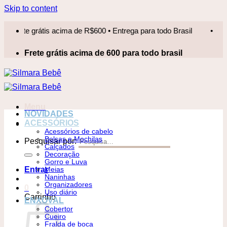
Skip to content
te grátis acima de R$600 • Entrega para todo Brasil
•
Frete
Frete grátis acima de 600 para todo brasil
Menu
NOVIDADES
ACESSÓRIOS
Acessórios de cabelo
Bolsas e Mochilas
Pesquisar por:
Calçados
Decoração
Gorro e Luva
Entrar
Meias
Naninhas
Organizadores
0
Uso diário
Carrinho
ENXOVAL
Cobertor
Cueiro
Fralda de boca