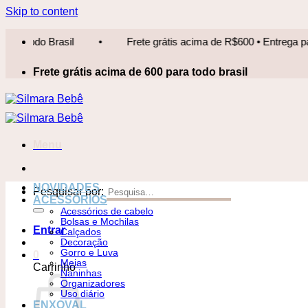
Skip to content
todo Brasil
•
Frete grátis acima de R$600 • Entrega para tod
Frete grátis acima de 600 para todo brasil
Menu
NOVIDADES
Pesquisar por:
ACESSÓRIOS
Acessórios de cabelo
Bolsas e Mochilas
Entrar
Calçados
Decoração
Gorro e Luva
0
Meias
Carrinho
Naninhas
Organizadores
Uso diário
ENXOVAL