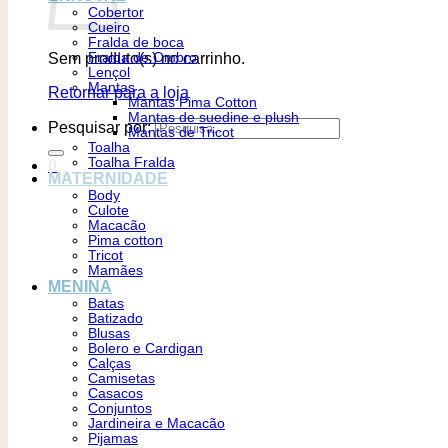
Cobertor
Cueiro
Fralda de boca
Sem produto(s) no carrinho.
Fralda de Ombro
Lençol
Mantas
Retornar para a loja
Mantas Pima Cotton
Mantas de suedine e plush
Pesquisar por:
Mantas de Tricot
Toalha
Toalha Fralda
0
MATERNIDADE
Body
Culote
Macacão
Pima cotton
Tricot
Mamães
MENINA
Batas
Batizado
Blusas
Bolero e Cardigan
Calças
Camisetas
Casacos
Conjuntos
Jardineira e Macacão
Pijamas