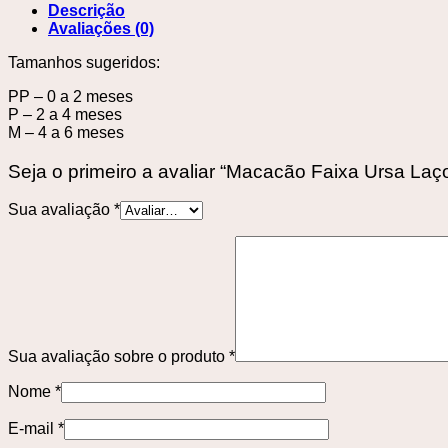
Descrição
Avaliações (0)
Tamanhos sugeridos:
PP – 0 a 2 meses
P – 2 a 4 meses
M – 4 a 6 meses
Seja o primeiro a avaliar “Macacão Faixa Ursa Laç
Sua avaliação
*
Sua avaliação sobre o produto
*
Nome
*
E-mail
*