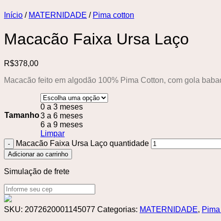
Início
/
MATERNIDADE
/
Pima cotton
Macacão Faixa Ursa Laço
R$
378,00
Macacão feito em algodão 100% Pima Cotton, com gola babad
0 a 3 meses
Tamanho
3 a 6 meses
6 a 9 meses
Limpar
Macacão Faixa Ursa Laço quantidade
Adicionar ao carrinho
Simulação de frete
SKU:
2072620001145077
Categorias:
MATERNIDADE
,
Pima 