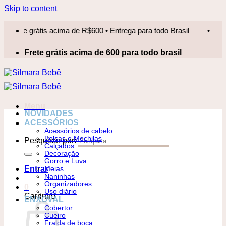
Skip to content
te grátis acima de R$600 • Entrega para todo Brasil
•
Frete 
Frete grátis acima de 600 para todo brasil
Menu
NOVIDADES
ACESSÓRIOS
Acessórios de cabelo
Bolsas e Mochilas
Pesquisar por:
Calçados
Decoração
Gorro e Luva
Entrar
Meias
Naninhas
Organizadores
0
Uso diário
Carrinho
ENXOVAL
Cobertor
Cueiro
Fralda de boca