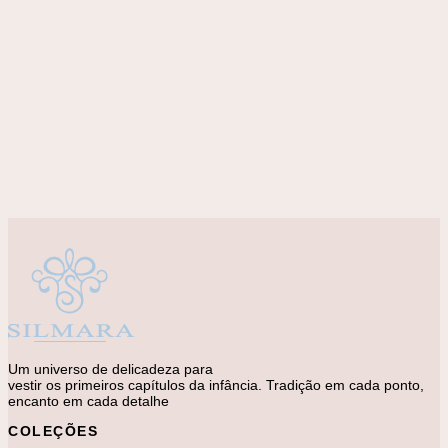
Adicionar à lista de desejos
MATERNIDADE
Macacão Pima Frase II
R$
388,00
Um universo de delicadeza para
vestir os primeiros capítulos da infância. Tradição em cada ponto,
encanto em cada detalhe
COLEÇÕES