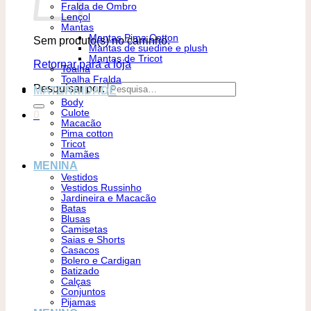
Fralda de Ombro
Lençol
Mantas
Mantas Pima Cotton
Sem produto(s) no carrinho.
Mantas de suedine e plush
Mantas de Tricot
Retornar para a loja
Toalha
Toalha Fralda
Pesquisar por:
MATERNIDADE
Body
Culote
0
Macacão
Pima cotton
Tricot
Mamães
MENINA
Vestidos
Vestidos Russinho
Jardineira e Macacão
Batas
Blusas
Camisetas
Saias e Shorts
Casacos
Bolero e Cardigan
Batizado
Calças
Conjuntos
Pijamas