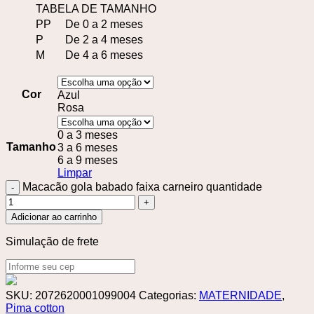
TABELA DE TAMANHO
PP
De 0 a 2 meses
P
De 2 a 4 meses
M
De 4 a 6 meses
Cor
Azul
Rosa
0 a 3 meses
Tamanho
3 a 6 meses
6 a 9 meses
Limpar
Macacão gola babado faixa carneiro quantidade
Adicionar ao carrinho
Simulação de frete
SKU:
2072620001099004
Categorias:
MATERNIDADE
,
Pima cotton