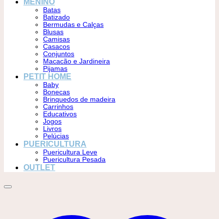
MENINO
Batas
Batizado
Bermudas e Calças
Blusas
Camisas
Casacos
Conjuntos
Macacão e Jardineira
Pijamas
PETIT HOME
Baby
Bonecas
Brinquedos de madeira
Carrinhos
Educativos
Jogos
Livros
Pelúcias
PUERICULTURA
Puericultura Leve
Puericultura Pesada
OUTLET