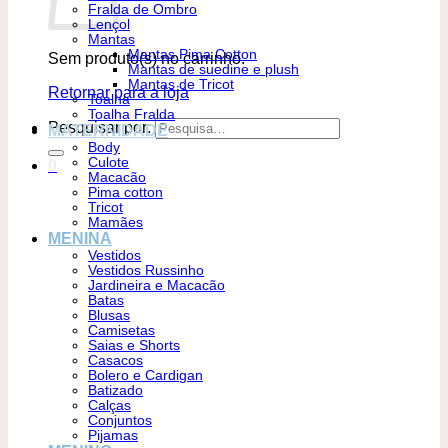
Fralda de Ombro
Lençol
Mantas
Mantas Pima Cotton
Sem produto(s) no carrinho.
Mantas de suedine e plush
Mantas de Tricot
Retornar para a loja
Toalha
Toalha Fralda
Pesquisar por:
MATERNIDADE
Body
Culote
0
Macacão
Pima cotton
Tricot
Mamães
MENINA
Vestidos
Vestidos Russinho
Jardineira e Macacão
Batas
Blusas
Camisetas
Saias e Shorts
Casacos
Bolero e Cardigan
Batizado
Calças
Conjuntos
Pijamas