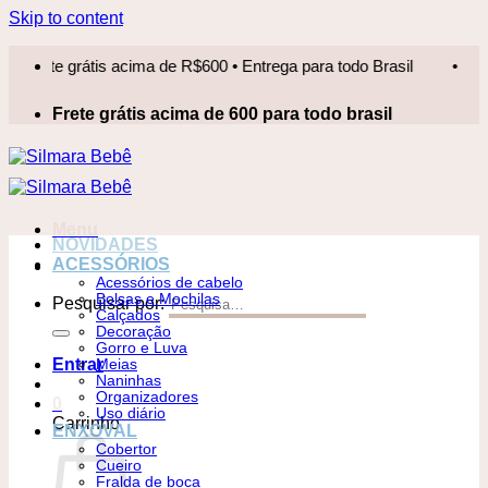
Skip to content
te grátis acima de R$600 • Entrega para todo Brasil
•
Frete
Frete grátis acima de 600 para todo brasil
Menu
NOVIDADES
ACESSÓRIOS
Acessórios de cabelo
Bolsas e Mochilas
Pesquisar por:
Calçados
Decoração
Gorro e Luva
Entrar
Meias
Naninhas
Organizadores
0
Uso diário
Carrinho
ENXOVAL
Cobertor
Cueiro
Fralda de boca