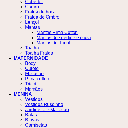
Cobertor
Cueiro
Fralda de boca
Fralda de Ombro
Lençol
Mantas
Mantas Pima Cotton
Mantas de suedine e plush
Mantas de Tricot
Toalha
Toalha Fralda
MATERNIDADE
Body
Culote
Macacão
Pima cotton
Tricot
Mamães
MENINA
Vestidos
Vestidos Russinho
Jardineira e Macacão
Batas
Blusas
Camisetas