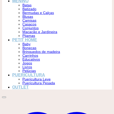
MENINO
Batas
Batizado
Bermudas e Calças
Blusas
Camisas
Casacos
Conjuntos
Macacão e Jardineira
Pijamas
PETIT HOME
Baby
Bonecas
Brinquedos de madeira
Carrinhos
Educativos
Jogos
Livros
Pelúcias
PUERICULTURA
Puericultura Leve
Puericultura Pesada
OUTLET