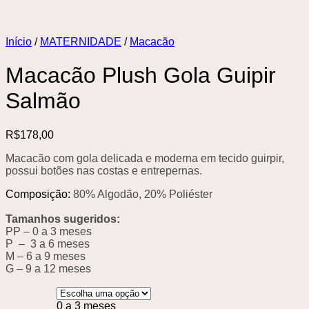
Início
/
MATERNIDADE
/
Macacão
Macacão Plush Gola Guipir
Salmão
R$
178,00
Macacão com gola delicada e moderna em tecido guirpir,
possui botões nas costas e entrepernas.
Composição:
80% Algodão, 20% Poliéster
Tamanhos sugeridos:
PP – 0 a 3 meses
P – 3 a 6 meses
M – 6 a 9 meses
G – 9 a 12 meses
0 a 3 meses