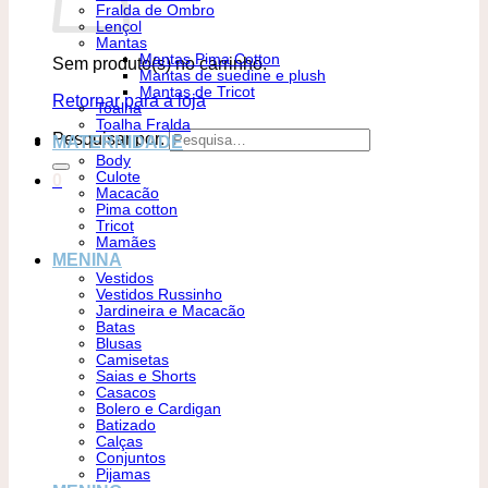
Fralda de Ombro
Lençol
Mantas
Mantas Pima Cotton
Sem produto(s) no carrinho.
Mantas de suedine e plush
Mantas de Tricot
Retornar para a loja
Toalha
Toalha Fralda
Pesquisar por:
MATERNIDADE
Body
Culote
0
Macacão
Pima cotton
Tricot
Mamães
MENINA
Vestidos
Vestidos Russinho
Jardineira e Macacão
Batas
Blusas
Camisetas
Saias e Shorts
Casacos
Bolero e Cardigan
Batizado
Calças
Conjuntos
Pijamas