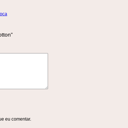
boca
tton”
ue eu comentar.