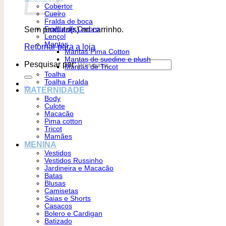
Cobertor
Cueiro
Fralda de boca
Sem produto(s) no carrinho.
Fralda de Ombro
Lençol
Mantas
Retornar para a loja
Mantas Pima Cotton
Mantas de suedine e plush
Pesquisar por:
Mantas de Tricot
Toalha
Toalha Fralda
0
MATERNIDADE
Body
Culote
Macacão
Pima cotton
Tricot
Mamães
MENINA
Vestidos
Vestidos Russinho
Jardineira e Macacão
Batas
Blusas
Camisetas
Saias e Shorts
Casacos
Bolero e Cardigan
Batizado