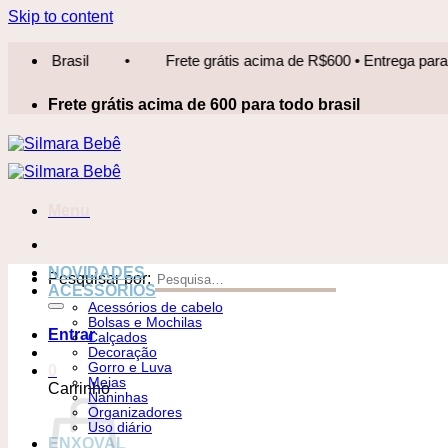
Skip to content
Frete grátis acima de R$600 • Entrega para todo Brasil
•
Frete grátis acima de 600 para todo brasil
Menu
NOVIDADES
Pesquisar por:
ACESSÓRIOS
Acessórios de cabelo
Bolsas e Mochilas
Entrar
Calçados
Decoração
Gorro e Luva
0
Meias
Carrinho
Naninhas
Organizadores
Uso diário
ENXOVAL