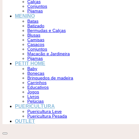
Calças
Conjuntos
Pijamas
MENINO
Batas
Batizado
Bermudas e Calças
Blusas
Camisas
Casacos
Conjuntos
Macacão e Jardineira
Pijamas
PETIT HOME
Baby
Bonecas
Brinquedos de madeira
Carrinhos
Educativos
Jogos
Livros
Pelúcias
PUERICULTURA
Puericultura Leve
Puericultura Pesada
OUTLET