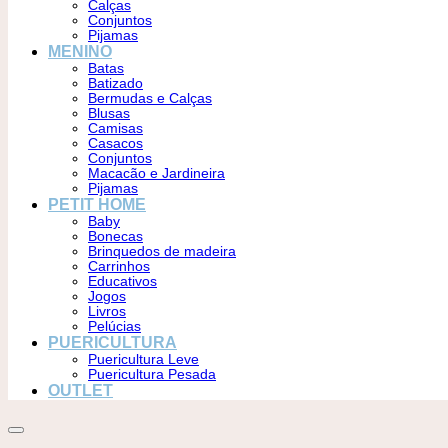
Calças
Conjuntos
Pijamas
MENINO
Batas
Batizado
Bermudas e Calças
Blusas
Camisas
Casacos
Conjuntos
Macacão e Jardineira
Pijamas
PETIT HOME
Baby
Bonecas
Brinquedos de madeira
Carrinhos
Educativos
Jogos
Livros
Pelúcias
PUERICULTURA
Puericultura Leve
Puericultura Pesada
OUTLET