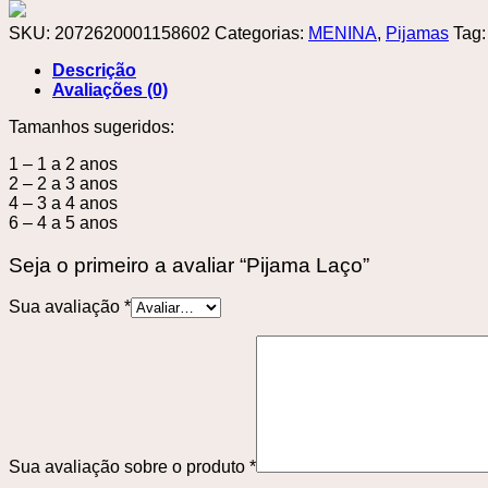
SKU:
2072620001158602
Categorias:
MENINA
,
Pijamas
Tag
Descrição
Avaliações (0)
Tamanhos sugeridos:
1 – 1 a 2 anos
2 – 2 a 3 anos
4 – 3 a 4 anos
6 – 4 a 5 anos
Seja o primeiro a avaliar “Pijama Laço”
Sua avaliação
*
Sua avaliação sobre o produto
*