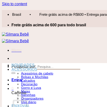
Skip to content
Frete grátis acima de R$600 • Entrega para todo Brasil
•
Frete grátis acima de 600 para todo brasil
Menu
NOVIDADES
Pesquisar por:
ACESSÓRIOS
Acessórios de cabelo
Bolsas e Mochilas
Entrar
Calçados
Decoração
Gorro e Luva
0
Meias
Carrinho
Naninhas
Organizadores
Uso diário
ENXOVAL