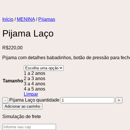
Início
/
MENINA
/
Pijamas
Pijama Laço
R$
220,00
Pijama com detalhes babadinhos, botão de pressão para fech
1 a 2 anos
2 a 3 anos
Tamanho
3 a 4 anos
4 a 5 anos
Limpar
Pijama Laço quantidade
Adicionar ao carrinho
Simulação de frete