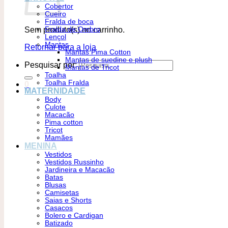
Cobertor
Cueiro
Fralda de boca
Sem produto(s) no carrinho.
Fralda de Ombro
Lençol
Mantas
Retornar para a loja
Mantas Pima Cotton
Mantas de suedine e plush
Pesquisar por:
Mantas de Tricot
Toalha
Toalha Fralda
0
MATERNIDADE
Body
Culote
Macacão
Pima cotton
Tricot
Mamães
MENINA
Vestidos
Vestidos Russinho
Jardineira e Macacão
Batas
Blusas
Camisetas
Saias e Shorts
Casacos
Bolero e Cardigan
Batizado