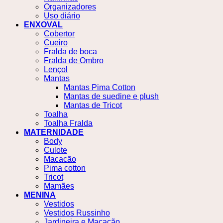
Organizadores
Uso diário
ENXOVAL
Cobertor
Cueiro
Fralda de boca
Fralda de Ombro
Lençol
Mantas
Mantas Pima Cotton
Mantas de suedine e plush
Mantas de Tricot
Toalha
Toalha Fralda
MATERNIDADE
Body
Culote
Macacão
Pima cotton
Tricot
Mamães
MENINA
Vestidos
Vestidos Russinho
Jardineira e Macacão