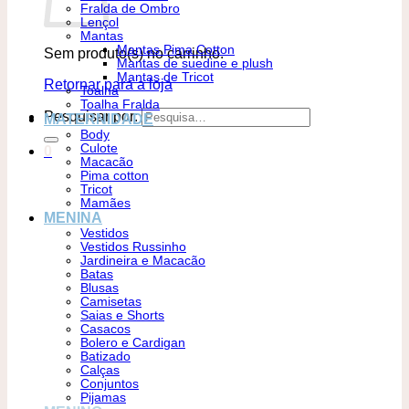
Fralda de Ombro
Lençol
Mantas
Mantas Pima Cotton
Sem produto(s) no carrinho.
Mantas de suedine e plush
Mantas de Tricot
Retornar para a loja
Toalha
Toalha Fralda
Pesquisar por:
MATERNIDADE
Body
Culote
0
Macacão
Pima cotton
Tricot
Mamães
MENINA
Vestidos
Vestidos Russinho
Jardineira e Macacão
Batas
Blusas
Camisetas
Saias e Shorts
Casacos
Bolero e Cardigan
Batizado
Calças
Conjuntos
Pijamas