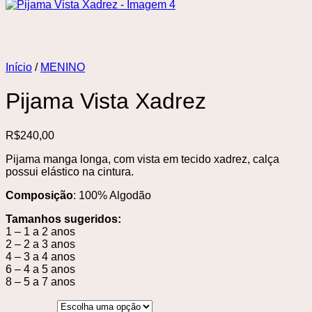
Início
/
MENINO
Pijama Vista Xadrez
R$
240,00
Pijama manga longa, com vista em tecido xadrez, calça
possui elástico na cintura.
Composição
: 100% Algodão
Tamanhos sugeridos:
1 – 1 a 2 anos
2 – 2 a 3 anos
4 – 3 a 4 anos
6 – 4 a 5 anos
8 – 5 a 7 anos