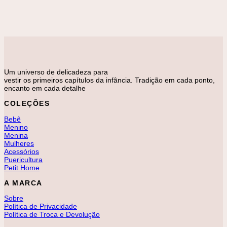
Casaco Bolso Matelassê Azul Jeans
R$
189,00
Um universo de delicadeza para
vestir os primeiros capítulos da infância. Tradição em cada ponto,
encanto em cada detalhe
COLEÇÕES
Bebê
Menino
Menina
Mulheres
Acessórios
Puericultura
Petit Home
A MARCA
Sobre
Política de Privacidade
Política de Troca e Devolução