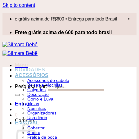
Skip to content
te grátis acima de R$600 • Entrega para todo Brasil
•
Frete 
Frete grátis acima de 600 para todo brasil
Menu
NOVIDADES
ACESSÓRIOS
Acessórios de cabelo
Bolsas e Mochilas
Pesquisar por:
Calçados
Decoração
Gorro e Luva
Entrar
Meias
Naninhas
Organizadores
0
Uso diário
Carrinho
ENXOVAL
Cobertor
Cueiro
Fralda de boca