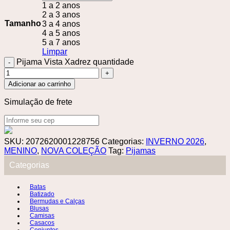
1 a 2 anos
2 a 3 anos
Tamanho
3 a 4 anos
4 a 5 anos
5 a 7 anos
Limpar
Pijama Vista Xadrez quantidade
Adicionar ao carrinho
Simulação de frete
SKU:
2072620001228756
Categorias:
INVERNO 2026
,
MENINO
,
NOVA COLEÇÃO
Tag:
Pijamas
Categorias
Batas
Batizado
Bermudas e Calças
Blusas
Camisas
Casacos
Conjuntos