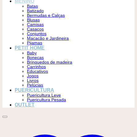
MENINO
Batas
Batizado
Bermudas e Calças
Blusas
Camisas
Casacos
Conjuntos
Macacão e Jardineira
Pijamas
PETIT HOME
Baby
Bonecas
Brinquedos de madeira
Carrinhos
Educativos
Jogos
Livros
Pelúcias
PUERICULTURA
Puericultura Leve
Puericultura Pesada
OUTLET