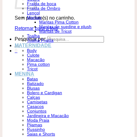
Fralda de boca
Fralda de Ombro
Lençol
Sem produto(s) no carrinho.
Mantas
Mantas Pima Cotton
Mantas de suedine e plush
Retornar para a loja
Mantas de Tricot
Toalha
Pesquisar por:
Toalha Fralda
MATERNIDADE
0
Body
Culote
Macacão
Pima cotton
Tricot
MENINA
Batas
Batizado
Blusas
Bolero e Cardigan
Calças
Camisetas
Casacos
Conjuntos
Jardineira e Macacão
Moda Praia
Pijamas
Russinho
Saias e Shorts