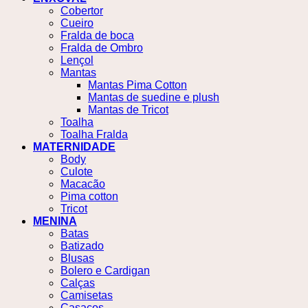
Cobertor
Cueiro
Fralda de boca
Fralda de Ombro
Lençol
Mantas
Mantas Pima Cotton
Mantas de suedine e plush
Mantas de Tricot
Toalha
Toalha Fralda
MATERNIDADE
Body
Culote
Macacão
Pima cotton
Tricot
MENINA
Batas
Batizado
Blusas
Bolero e Cardigan
Calças
Camisetas
Casacos