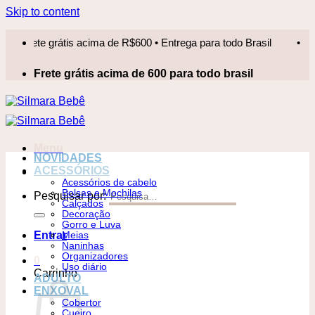
Skip to content
ete grátis acima de R$600 • Entrega para todo Brasil
•
Fret
Frete grátis acima de 600 para todo brasil
Menu
NOVIDADES
ACESSÓRIOS
Acessórios de cabelo
Bolsas e Mochilas
Pesquisar por:
Calçados
Decoração
Gorro e Luva
Entrar
Meias
Naninhas
Organizadores
0
Uso diário
Carrinho
ADULTO
ENXOVAL
Cobertor
Cueiro