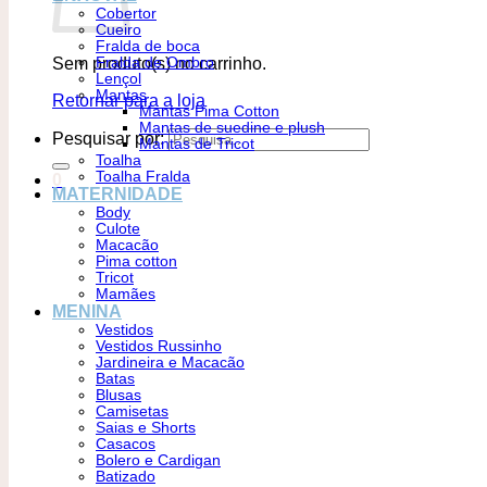
Cobertor
Cueiro
Fralda de boca
Sem produto(s) no carrinho.
Fralda de Ombro
Lençol
Mantas
Retornar para a loja
Mantas Pima Cotton
Mantas de suedine e plush
Pesquisar por:
Mantas de Tricot
Toalha
Toalha Fralda
0
MATERNIDADE
Body
Culote
Macacão
Pima cotton
Tricot
Mamães
MENINA
Vestidos
Vestidos Russinho
Jardineira e Macacão
Batas
Blusas
Camisetas
Saias e Shorts
Casacos
Bolero e Cardigan
Batizado