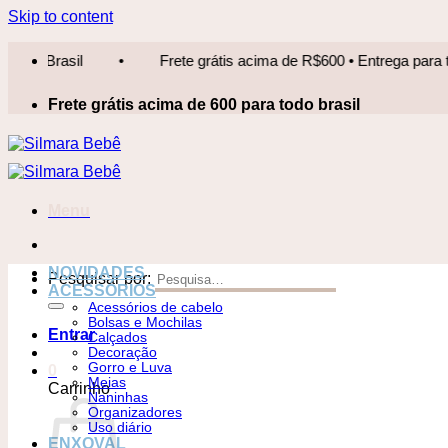
Skip to content
Frete grátis acima de R$600 • Entrega para todo Brasil
•
Frete grátis acima de 600 para todo brasil
Menu
NOVIDADES
Pesquisar por:
ACESSÓRIOS
Acessórios de cabelo
Bolsas e Mochilas
Entrar
Calçados
Decoração
Gorro e Luva
0
Meias
Carrinho
Naninhas
Organizadores
Uso diário
ENXOVAL