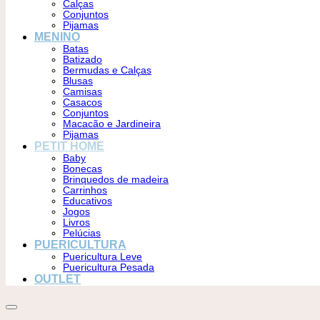
Calças
Conjuntos
Pijamas
MENINO
Batas
Batizado
Bermudas e Calças
Blusas
Camisas
Casacos
Conjuntos
Macacão e Jardineira
Pijamas
PETIT HOME
Baby
Bonecas
Brinquedos de madeira
Carrinhos
Educativos
Jogos
Livros
Pelúcias
PUERICULTURA
Puericultura Leve
Puericultura Pesada
OUTLET