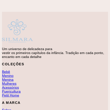
Princesa – Jogo de Memória
R$
72,00
Um universo de delicadeza para
vestir os primeiros capítulos da infância. Tradição em cada ponto,
encanto em cada detalhe
COLEÇÕES
Bebê
Menino
Menina
Mulheres
Acessórios
Puericultura
Petit Home
A MARCA