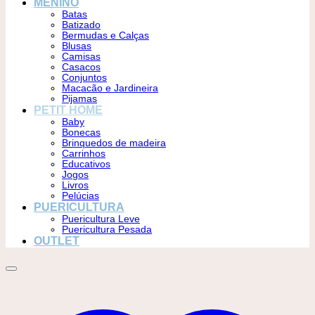
MENINO
Batas
Batizado
Bermudas e Calças
Blusas
Camisas
Casacos
Conjuntos
Macacão e Jardineira
Pijamas
PETIT HOME
Baby
Bonecas
Brinquedos de madeira
Carrinhos
Educativos
Jogos
Livros
Pelúcias
PUERICULTURA
Puericultura Leve
Puericultura Pesada
OUTLET