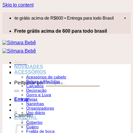
Skip to content
ete grátis acima de R$600 • Entrega para todo Brasil
•
Frete
Frete grátis acima de 600 para todo brasil
Menu
NOVIDADES
ACESSÓRIOS
Acessórios de cabelo
Bolsas e Mochilas
Pesquisar por:
Calçados
Decoração
Gorro e Luva
Entrar
Meias
Naninhas
Organizadores
0
Uso diário
Carrinho
ENXOVAL
Cobertor
Cueiro
Fralda de boca