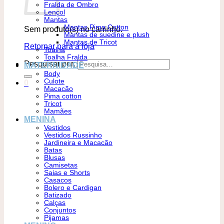
Fralda de Ombro
Lençol
Mantas
Mantas Pima Cotton
Sem produto(s) no carrinho.
Mantas de suedine e plush
Mantas de Tricot
Retornar para a loja
Toalha
Toalha Fralda
Pesquisar por:
MATERNIDADE
Body
Culote
0
Macacão
Pima cotton
Tricot
Mamães
MENINA
Vestidos
Vestidos Russinho
Jardineira e Macacão
Batas
Blusas
Camisetas
Saias e Shorts
Casacos
Bolero e Cardigan
Batizado
Calças
Conjuntos
Pijamas