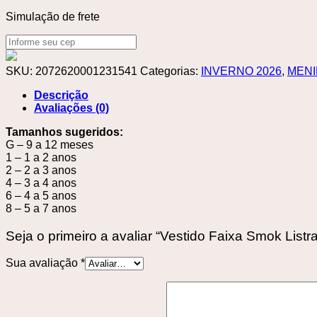
Simulação de frete
SKU:
2072620001231541
Categorias:
INVERNO 2026
,
MENI
Descrição
Avaliações (0)
Tamanhos sugeridos:
G – 9 a 12 meses
1 – 1 a 2 anos
2 – 2 a 3 anos
4 – 3 a 4 anos
6 – 4 a 5 anos
8 – 5 a 7 anos
Seja o primeiro a avaliar “Vestido Faixa Smok Listr
Sua avaliação
*