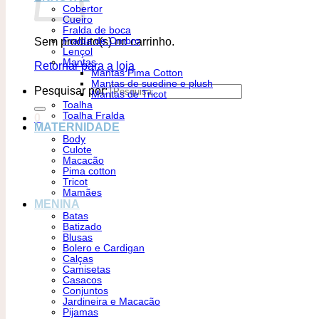
Cobertor
Cueiro
Fralda de boca
Sem produto(s) no carrinho.
Fralda de Ombro
Lençol
Mantas
Retornar para a loja
Mantas Pima Cotton
Mantas de suedine e plush
Pesquisar por:
Mantas de Tricot
Toalha
Toalha Fralda
0
MATERNIDADE
Body
Culote
Macacão
Pima cotton
Tricot
Mamães
MENINA
Batas
Batizado
Blusas
Bolero e Cardigan
Calças
Camisetas
Casacos
Conjuntos
Jardineira e Macacão
Pijamas