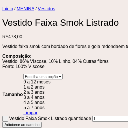
Início
/
MENINA
/
Vestidos
Vestido Faixa Smok Listrado
R$
478,00
Vestido faixa smok com bordado de flores e gola redondaem te
Composição:
Vestido: 86% Viscose, 10% Linho, 04% Outras fibras
Forro: 100% Viscose
9 a 12 meses
1 a 2 anos
2 a 3 anos
Tamanho
3 a 4 anos
4 a 5 anos
5 a 7 anos
Limpar
Vestido Faixa Smok Listrado quantidade
Adicionar ao carrinho