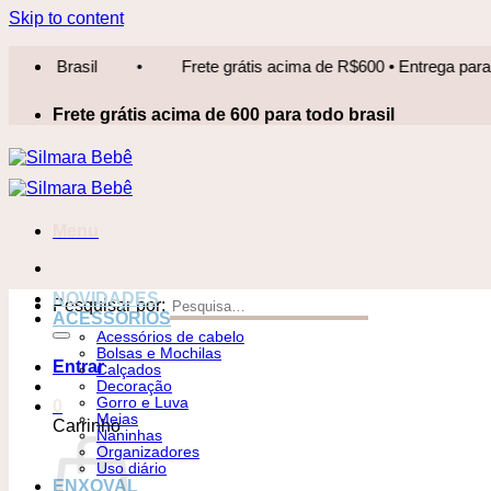
Skip to content
Frete grátis acima de R$600 • Entrega para todo Brasil
•
Frete grátis acima de 600 para todo brasil
Menu
NOVIDADES
Pesquisar por:
ACESSÓRIOS
Acessórios de cabelo
Bolsas e Mochilas
Entrar
Calçados
Decoração
Gorro e Luva
0
Meias
Carrinho
Naninhas
Organizadores
Uso diário
ENXOVAL