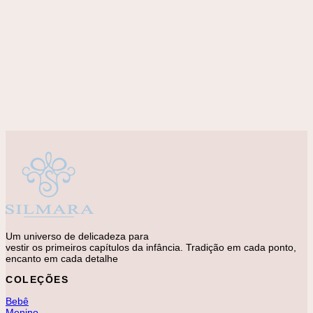
Adicionar à lista de desejos
MENINA
Jumper Anarruga Floral Pétalas Rosa
R$
348,00
Um universo de delicadeza para
vestir os primeiros capítulos da infância. Tradição em cada ponto,
encanto em cada detalhe
COLEÇÕES
Bebê
Menino