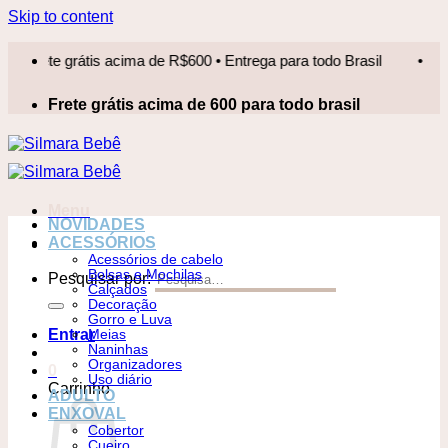
Skip to content
e grátis acima de R$600 • Entrega para todo Brasil
•
Frete 
Frete grátis acima de 600 para todo brasil
Menu
NOVIDADES
ACESSÓRIOS
Acessórios de cabelo
Bolsas e Mochilas
Pesquisar por:
Calçados
Decoração
Gorro e Luva
Entrar
Meias
Naninhas
Organizadores
0
Uso diário
Carrinho
ADULTO
ENXOVAL
Cobertor
Cueiro