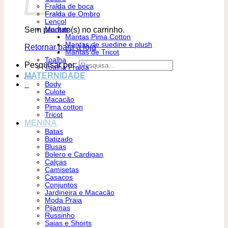
Fralda de boca
Fralda de Ombro
Lençol
Sem produto(s) no carrinho.
Mantas
Mantas Pima Cotton
Mantas de suedine e plush
Retornar para a loja
Mantas de Tricot
Toalha
Pesquisar por:
Toalha Fralda
MATERNIDADE
0
Body
Culote
Macacão
Pima cotton
Tricot
MENINA
Batas
Batizado
Blusas
Bolero e Cardigan
Calças
Camisetas
Casacos
Conjuntos
Jardineira e Macacão
Moda Praia
Pijamas
Russinho
Saias e Shorts