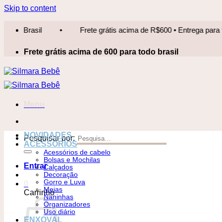
Skip to content
Frete grátis acima de R$600 • Entrega para todo Brasil
•
Frete grátis acima de 600 para todo brasil
Menu
NOVIDADES
Pesquisar por:
ACESSÓRIOS
Acessórios de cabelo
Bolsas e Mochilas
Entrar
Calçados
Decoração
Gorro e Luva
0
Meias
Carrinho
Naninhas
Organizadores
Uso diário
ENXOVAL