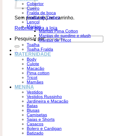
Cobertor
Cueiro
Fralda de boca
Sem produto(s) no carrinho.
Fralda de Ombro
Lençol
Mantas
Retornar para a loja
Mantas Pima Cotton
Mantas de suedine e plush
Pesquisar por:
Mantas de Tricot
Toalha
Toalha Fralda
0
MATERNIDADE
Body
Culote
Macacão
Pima cotton
Tricot
Mamães
MENINA
Vestidos
Vestidos Russinho
Jardineira e Macacão
Batas
Blusas
Camisetas
Saias e Shorts
Casacos
Bolero e Cardigan
Batizado