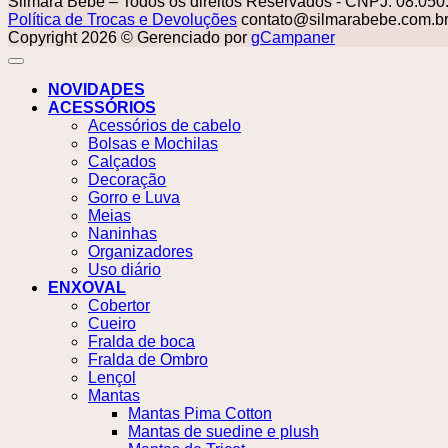
Silmara Bebê – Todos os direitos Reservados - CNPJ: 08.050
Política de Trocas e Devoluções
contato@silmarabebe.com.b
Copyright 2026 © Gerenciado por
gCampaner
NOVIDADES
ACESSÓRIOS
Acessórios de cabelo
Bolsas e Mochilas
Calçados
Decoração
Gorro e Luva
Meias
Naninhas
Organizadores
Uso diário
ENXOVAL
Cobertor
Cueiro
Fralda de boca
Fralda de Ombro
Lençol
Mantas
Mantas Pima Cotton
Mantas de suedine e plush