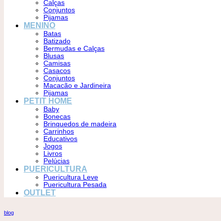
Calças
Conjuntos
Pijamas
MENINO
Batas
Batizado
Bermudas e Calças
Blusas
Camisas
Casacos
Conjuntos
Macacão e Jardineira
Pijamas
PETIT HOME
Baby
Bonecas
Brinquedos de madeira
Carrinhos
Educativos
Jogos
Livros
Pelúcias
PUERICULTURA
Puericultura Leve
Puericultura Pesada
OUTLET
blog