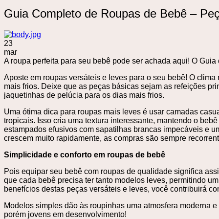
Guia Completo de Roupas de Bebê – Peç
23
mar
A roupa perfeita para seu bebê pode ser achada aqui! O Guia 
Aposte em roupas versáteis e leves para o seu bebê! O clima 
mais frios. Deixe que as peças básicas sejam as refeições pri
jaquetinhas de pelúcia para os dias mais frios.
Uma ótima dica para roupas mais leves é usar camadas casuai
tropicais. Isso cria uma textura interessante, mantendo o be
estampados efusivos com sapatilhas brancas impecáveis ​​e uma
crescem muito rapidamente, as compras são sempre recorrent
Simplicidade e conforto em roupas de bebê
Pois equipar seu bebê com roupas de qualidade significa assim
que cada bebê precisa ter tanto modelos leves, permitindo u
benefícios destas peças versáteis e leves, você contribuirá co
Modelos simples dão às roupinhas uma atmosfera moderna e soﬁ
porém jovens em desenvolvimento!