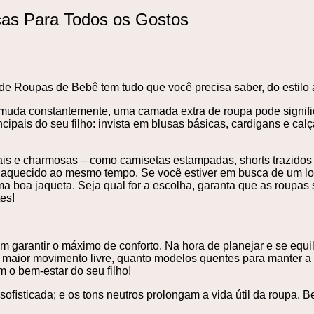
as Para Todos os Gostos
de Roupas de Bebê tem tudo que você precisa saber, do estilo a
muda constantemente, uma camada extra de roupa pode significar
ncipais do seu filho: invista em blusas básicas, cardigans e ca
s e charmosas – como camisetas estampadas, shorts trazidos d
bê aquecido ao mesmo tempo. Se você estiver em busca de um loo
 boa jaqueta. Seja qual for a escolha, garanta que as roupas s
es!
 garantir o máximo de conforto. Na hora de planejar e se equil
m maior movimento livre, quanto modelos quentes para manter a
m o bem-estar do seu filho!
sticada; e os tons neutros prolongam a vida útil da roupa. Bem