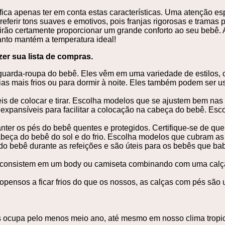
ifica apenas ter em conta estas características. Uma atenção es
referir tons suaves e emotivos, pois franjas rigorosas e trama
irão certamente proporcionar um grande conforto ao seu bebê. 
anto mantém a temperatura ideal!
er sua lista de compras.
o guarda-roupa do bebê. Eles vêm em uma variedade de estilo
 mais frios ou para dormir à noite. Eles também podem ser us
ceis de colocar e tirar. Escolha modelos que se ajustem bem na
xpansíveis para facilitar a colocação na cabeça do bebê. Escol
ter os pés do bebê quentes e protegidos. Certifique-se de que 
eça do bebê do sol e do frio. Escolha modelos que cubram as 
o bebê durante as refeições e são úteis para os bebês que ba
consistem em um body ou camiseta combinando com uma calça ou
ensos a ficar frios do que os nossos, as calças com pés são 
ês ocupa pelo menos meio ano, até mesmo em nosso clima tropic