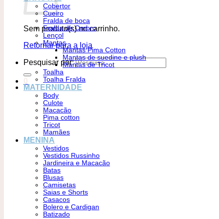
Cobertor
Cueiro
Fralda de boca
Sem produto(s) no carrinho.
Fralda de Ombro
Lençol
Mantas
Retornar para a loja
Mantas Pima Cotton
Mantas de suedine e plush
Pesquisar por:
Mantas de Tricot
Toalha
Toalha Fralda
0
MATERNIDADE
Body
Culote
Macacão
Pima cotton
Tricot
Mamães
MENINA
Vestidos
Vestidos Russinho
Jardineira e Macacão
Batas
Blusas
Camisetas
Saias e Shorts
Casacos
Bolero e Cardigan
Batizado