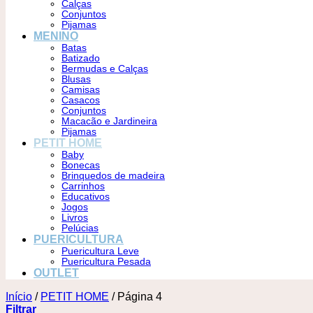
Calças
Conjuntos
Pijamas
MENINO
Batas
Batizado
Bermudas e Calças
Blusas
Camisas
Casacos
Conjuntos
Macacão e Jardineira
Pijamas
PETIT HOME
Baby
Bonecas
Brinquedos de madeira
Carrinhos
Educativos
Jogos
Livros
Pelúcias
PUERICULTURA
Puericultura Leve
Puericultura Pesada
OUTLET
Início
/
PETIT HOME
/
Página 4
Filtrar