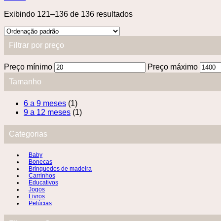
Exibindo 121–136 de 136 resultados
Filtrar por preço
Preço mínimo
Preço máximo
Tamanho
6 a 9 meses
(1)
9 a 12 meses
(1)
Categorias
Baby
Bonecas
Brinquedos de madeira
Carrinhos
Educativos
Jogos
Livros
Pelúcias