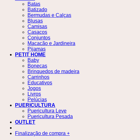
Batas
Batizado
Bermudas e Calças
Blusas
Camisas
Casacos
Conjuntos
Macacão e Jardineira
Pijamas
PETIT HOME
Baby
Bonecas
Brinquedos de madeira
Carrinhos
Educativos
Jogos
Livros
Pelúcias
PUERICULTURA
Puericultura Leve
Puericultura Pesada
OUTLET
Finalização de compra
+