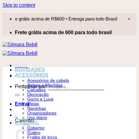
Skip to content
e grátis acima de R$600 • Entrega para todo Brasil
•
Frete 
Frete grátis acima de 600 para todo brasil
Menu
NOVIDADES
ACESSÓRIOS
Acessórios de cabelo
Bolsas e Mochilas
Pesquisar por:
Calçados
Decoração
Gorro e Luva
Entrar
Meias
Naninhas
Organizadores
0
Uso diário
Carrinho
ENXOVAL
Cobertor
Cueiro
Fralda de boca