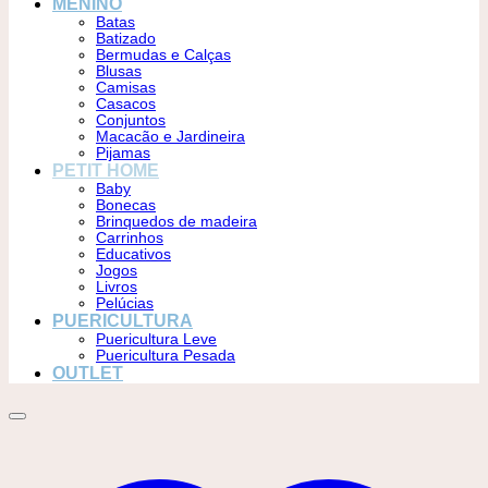
MENINO
Batas
Batizado
Bermudas e Calças
Blusas
Camisas
Casacos
Conjuntos
Macacão e Jardineira
Pijamas
PETIT HOME
Baby
Bonecas
Brinquedos de madeira
Carrinhos
Educativos
Jogos
Livros
Pelúcias
PUERICULTURA
Puericultura Leve
Puericultura Pesada
OUTLET