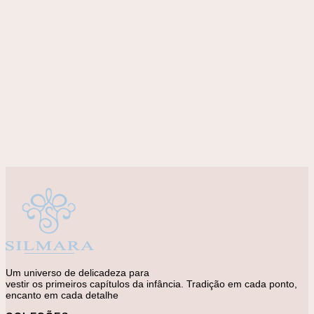
Adicionar à lista de desejos
Jogos
Princesa – Jogo de Memória
R$
72,00
Um universo de delicadeza para
vestir os primeiros capítulos da infância. Tradição em cada ponto,
encanto em cada detalhe