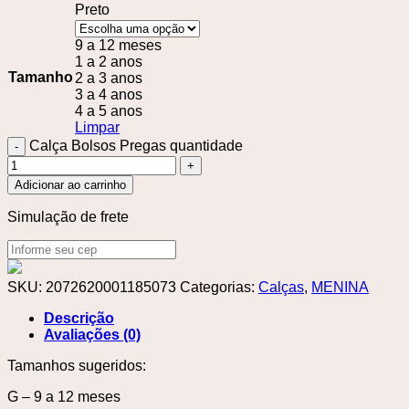
Preto
9 a 12 meses
1 a 2 anos
Tamanho
2 a 3 anos
3 a 4 anos
4 a 5 anos
Limpar
Calça Bolsos Pregas quantidade
Adicionar ao carrinho
Simulação de frete
SKU:
2072620001185073
Categorias:
Calças
,
MENINA
Descrição
Avaliações (0)
Tamanhos sugeridos:
G – 9 a 12 meses