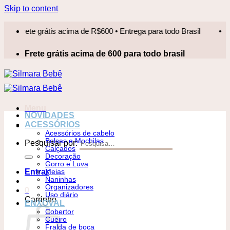
Skip to content
ete grátis acima de R$600 • Entrega para todo Brasil
•
Frete
Frete grátis acima de 600 para todo brasil
Menu
NOVIDADES
ACESSÓRIOS
Acessórios de cabelo
Bolsas e Mochilas
Pesquisar por:
Calçados
Decoração
Gorro e Luva
Entrar
Meias
Naninhas
Organizadores
0
Uso diário
Carrinho
ENXOVAL
Cobertor
Cueiro
Fralda de boca