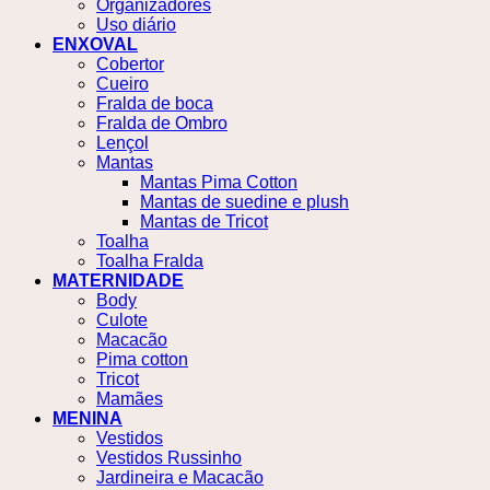
Organizadores
Uso diário
ENXOVAL
Cobertor
Cueiro
Fralda de boca
Fralda de Ombro
Lençol
Mantas
Mantas Pima Cotton
Mantas de suedine e plush
Mantas de Tricot
Toalha
Toalha Fralda
MATERNIDADE
Body
Culote
Macacão
Pima cotton
Tricot
Mamães
MENINA
Vestidos
Vestidos Russinho
Jardineira e Macacão