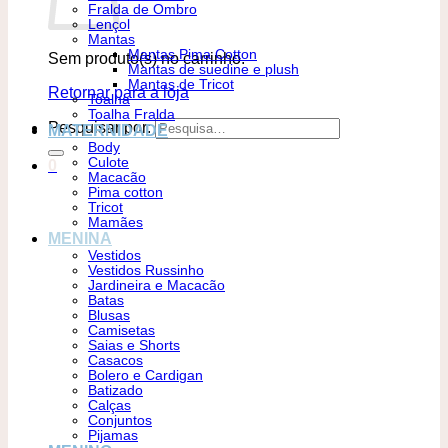
Fralda de Ombro
Lençol
Mantas
Mantas Pima Cotton
Sem produto(s) no carrinho.
Mantas de suedine e plush
Mantas de Tricot
Retornar para a loja
Toalha
Toalha Fralda
Pesquisar por:
MATERNIDADE
Body
Culote
0
Macacão
Pima cotton
Tricot
Mamães
MENINA
Vestidos
Vestidos Russinho
Jardineira e Macacão
Batas
Blusas
Camisetas
Saias e Shorts
Casacos
Bolero e Cardigan
Batizado
Calças
Conjuntos
Pijamas