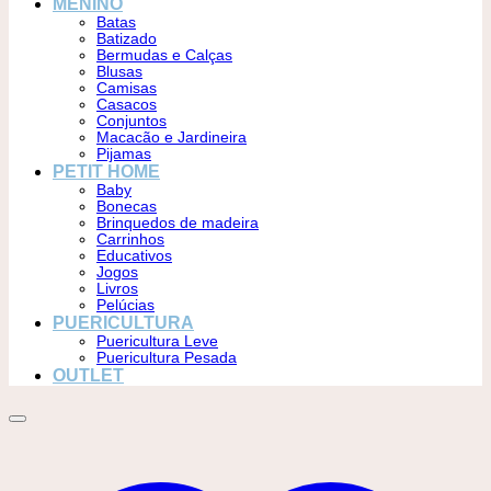
MENINO
Batas
Batizado
Bermudas e Calças
Blusas
Camisas
Casacos
Conjuntos
Macacão e Jardineira
Pijamas
PETIT HOME
Baby
Bonecas
Brinquedos de madeira
Carrinhos
Educativos
Jogos
Livros
Pelúcias
PUERICULTURA
Puericultura Leve
Puericultura Pesada
OUTLET