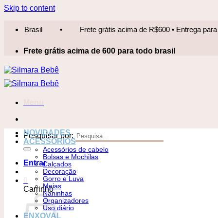
Skip to content
Frete grátis acima de R$600 • Entrega para todo Brasil
•
Frete grátis acima de 600 para todo brasil
Menu
NOVIDADES
Pesquisar por:
ACESSÓRIOS
Acessórios de cabelo
Bolsas e Mochilas
Entrar
Calçados
Decoração
Gorro e Luva
0
Meias
Carrinho
Naninhas
Organizadores
Uso diário
ENXOVAL