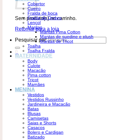
Cobertor
Cueiro
Fralda de boca
Sem produto(s) no carrinho.
Fralda de Ombro
Lençol
Mantas
Retornar para a loja
Mantas Pima Cotton
Mantas de suedine e plush
Pesquisar por:
Mantas de Tricot
Toalha
Toalha Fralda
0
MATERNIDADE
Body
Culote
Macacão
Pima cotton
Tricot
Mamães
MENINA
Vestidos
Vestidos Russinho
Jardineira e Macacão
Batas
Blusas
Camisetas
Saias e Shorts
Casacos
Bolero e Cardigan
Batizado