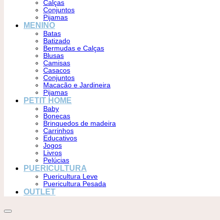
Calças
Conjuntos
Pijamas
MENINO
Batas
Batizado
Bermudas e Calças
Blusas
Camisas
Casacos
Conjuntos
Macacão e Jardineira
Pijamas
PETIT HOME
Baby
Bonecas
Brinquedos de madeira
Carrinhos
Educativos
Jogos
Livros
Pelúcias
PUERICULTURA
Puericultura Leve
Puericultura Pesada
OUTLET