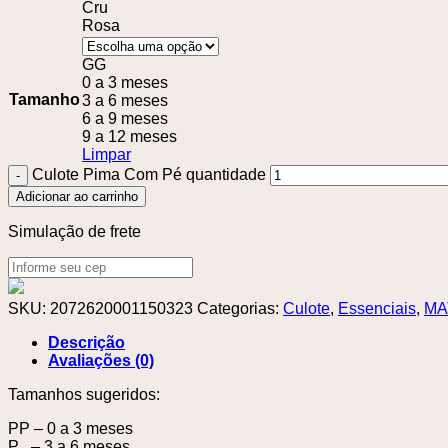
Cru
Rosa
GG
0 a 3 meses
Tamanho
3 a 6 meses
6 a 9 meses
9 a 12 meses
Limpar
Culote Pima Com Pé quantidade
Adicionar ao carrinho
Simulação de frete
SKU:
2072620001150323
Categorias:
Culote
,
Essenciais
,
MA
Descrição
Avaliações (0)
Tamanhos sugeridos:
PP – 0 a 3 meses
P – 3 a 6 meses