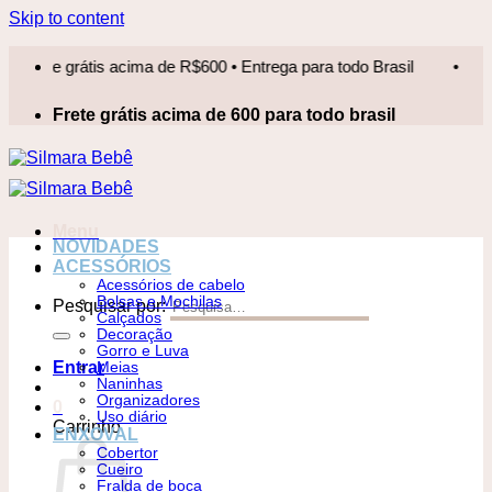
Skip to content
te grátis acima de R$600 • Entrega para todo Brasil
•
Frete 
Frete grátis acima de 600 para todo brasil
Menu
NOVIDADES
ACESSÓRIOS
Acessórios de cabelo
Bolsas e Mochilas
Pesquisar por:
Calçados
Decoração
Gorro e Luva
Entrar
Meias
Naninhas
Organizadores
0
Uso diário
Carrinho
ENXOVAL
Cobertor
Cueiro
Fralda de boca