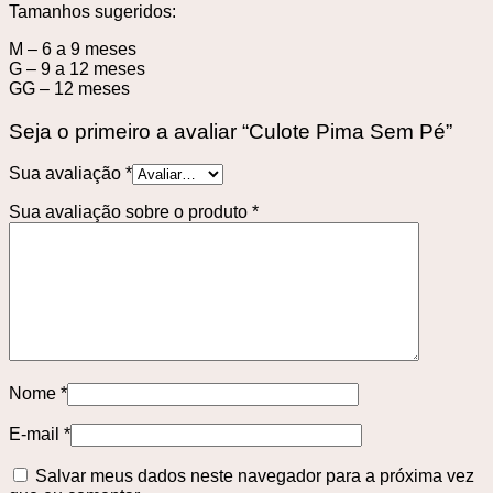
Tamanhos sugeridos:
M – 6 a 9 meses
G – 9 a 12 meses
GG – 12 meses
Seja o primeiro a avaliar “Culote Pima Sem Pé”
Sua avaliação
*
Sua avaliação sobre o produto
*
Nome
*
E-mail
*
Salvar meus dados neste navegador para a próxima vez