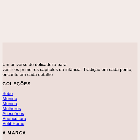
Adicionar à lista de desejos
Body
Conjunto Body Manga Longa Cavalo Azul
R$
156,00
Um universo de delicadeza para
vestir os primeiros capítulos da infância. Tradição em cada ponto,
encanto em cada detalhe
COLEÇÕES
Bebê
Menino
Menina
Mulheres
Acessórios
Puericultura
Petit Home
A MARCA