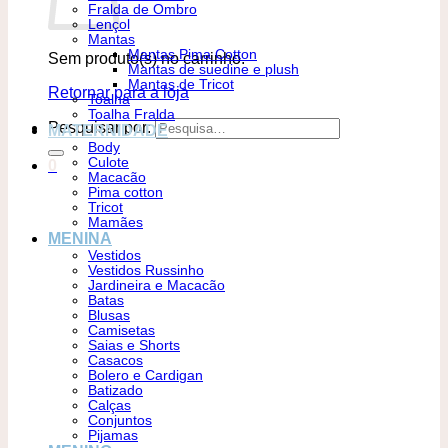
Fralda de Ombro
Lençol
Mantas
Mantas Pima Cotton
Sem produto(s) no carrinho.
Mantas de suedine e plush
Mantas de Tricot
Retornar para a loja
Toalha
Toalha Fralda
Pesquisar por:
MATERNIDADE
Body
Culote
0
Macacão
Pima cotton
Tricot
Mamães
MENINA
Vestidos
Vestidos Russinho
Jardineira e Macacão
Batas
Blusas
Camisetas
Saias e Shorts
Casacos
Bolero e Cardigan
Batizado
Calças
Conjuntos
Pijamas