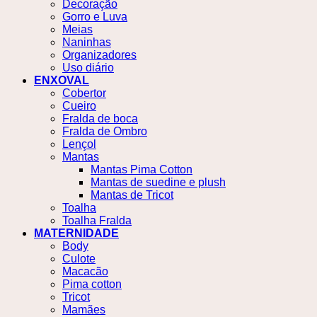
Decoração
Gorro e Luva
Meias
Naninhas
Organizadores
Uso diário
ENXOVAL
Cobertor
Cueiro
Fralda de boca
Fralda de Ombro
Lençol
Mantas
Mantas Pima Cotton
Mantas de suedine e plush
Mantas de Tricot
Toalha
Toalha Fralda
MATERNIDADE
Body
Culote
Macacão
Pima cotton
Tricot
Mamães