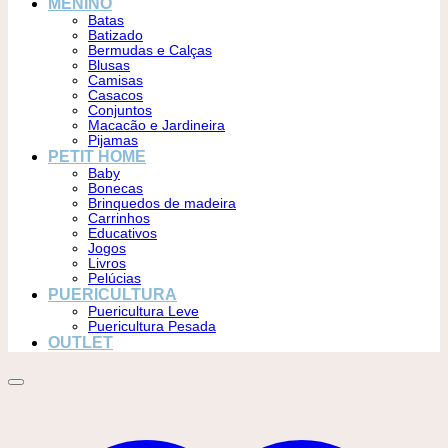
MENINO
Batas
Batizado
Bermudas e Calças
Blusas
Camisas
Casacos
Conjuntos
Macacão e Jardineira
Pijamas
PETIT HOME
Baby
Bonecas
Brinquedos de madeira
Carrinhos
Educativos
Jogos
Livros
Pelúcias
PUERICULTURA
Puericultura Leve
Puericultura Pesada
OUTLET