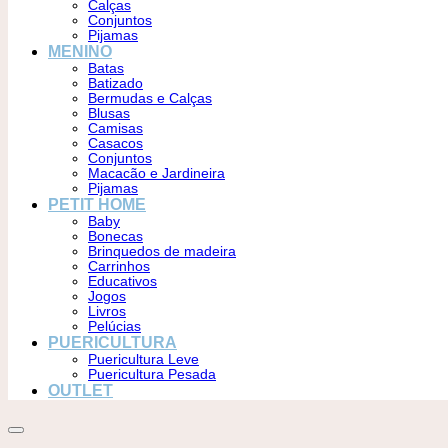
Calças
Conjuntos
Pijamas
MENINO
Batas
Batizado
Bermudas e Calças
Blusas
Camisas
Casacos
Conjuntos
Macacão e Jardineira
Pijamas
PETIT HOME
Baby
Bonecas
Brinquedos de madeira
Carrinhos
Educativos
Jogos
Livros
Pelúcias
PUERICULTURA
Puericultura Leve
Puericultura Pesada
OUTLET