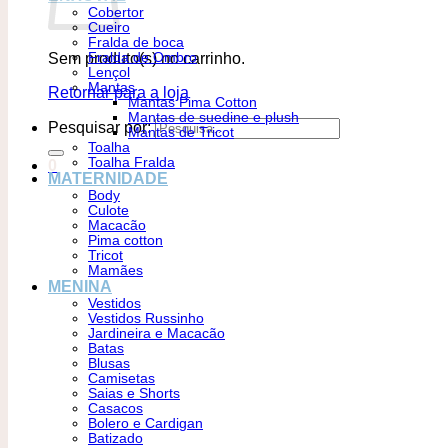
Cobertor
Cueiro
Fralda de boca
Sem produto(s) no carrinho.
Fralda de Ombro
Lençol
Mantas
Retornar para a loja
Mantas Pima Cotton
Mantas de suedine e plush
Pesquisar por:
Mantas de Tricot
Toalha
Toalha Fralda
0
MATERNIDADE
Body
Culote
Macacão
Pima cotton
Tricot
Mamães
MENINA
Vestidos
Vestidos Russinho
Jardineira e Macacão
Batas
Blusas
Camisetas
Saias e Shorts
Casacos
Bolero e Cardigan
Batizado