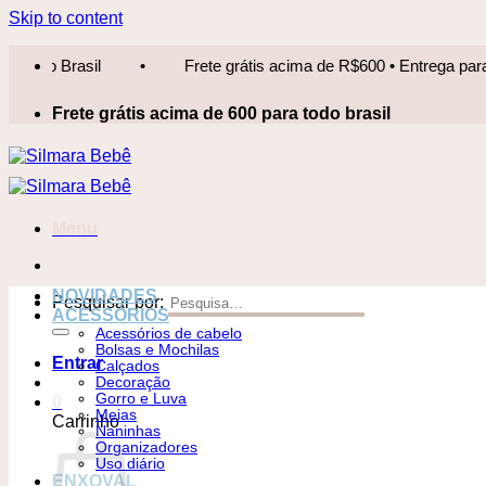
Skip to content
Frete grátis acima de R$600 • Entrega para todo Brasil
•
Frete grátis acima de 600 para todo brasil
Menu
NOVIDADES
Pesquisar por:
ACESSÓRIOS
Acessórios de cabelo
Bolsas e Mochilas
Entrar
Calçados
Decoração
Gorro e Luva
0
Meias
Carrinho
Naninhas
Organizadores
Uso diário
ENXOVAL