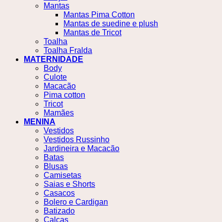
Mantas
Mantas Pima Cotton
Mantas de suedine e plush
Mantas de Tricot
Toalha
Toalha Fralda
MATERNIDADE
Body
Culote
Macacão
Pima cotton
Tricot
Mamães
MENINA
Vestidos
Vestidos Russinho
Jardineira e Macacão
Batas
Blusas
Camisetas
Saias e Shorts
Casacos
Bolero e Cardigan
Batizado
Calças