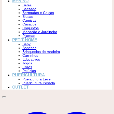
MENINO
Batas
Batizado
Bermudas e Calças
Blusas
Camisas
Casacos
Conjuntos
Macacão e Jardineira
Pijamas
PETIT HOME
Baby
Bonecas
Brinquedos de madeira
Carrinhos
Educativos
Jogos
Livros
Pelúcias
PUERICULTURA
Puericultura Leve
Puericultura Pesada
OUTLET