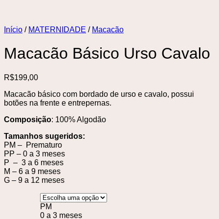
Início
/
MATERNIDADE
/
Macacão
Macacão Básico Urso Cavalo
R$
199,00
Macacão básico com bordado de urso e cavalo, possui
botões na frente e entrepernas.
Composição
: 100% Algodão
Tamanhos sugeridos:
PM – Prematuro
PP – 0 a 3 meses
P – 3 a 6 meses
M – 6 a 9 meses
G – 9 a 12 meses
PM
0 a 3 meses