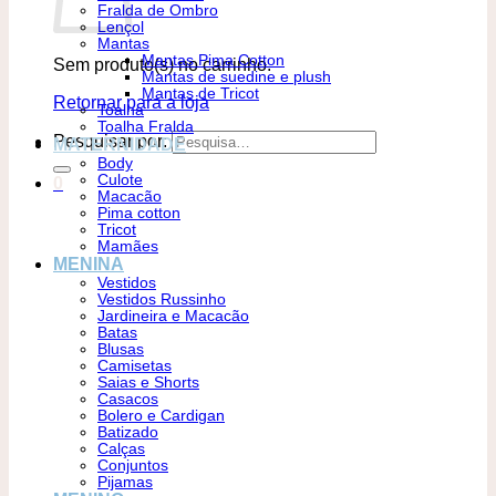
Fralda de Ombro
Lençol
Mantas
Mantas Pima Cotton
Sem produto(s) no carrinho.
Mantas de suedine e plush
Mantas de Tricot
Retornar para a loja
Toalha
Toalha Fralda
Pesquisar por:
MATERNIDADE
Body
Culote
0
Macacão
Pima cotton
Tricot
Mamães
MENINA
Vestidos
Vestidos Russinho
Jardineira e Macacão
Batas
Blusas
Camisetas
Saias e Shorts
Casacos
Bolero e Cardigan
Batizado
Calças
Conjuntos
Pijamas