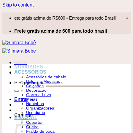
Skip to content
rete grátis acima de R$600 • Entrega para todo Brasil
•
Fret
Frete grátis acima de 600 para todo brasil
Menu
NOVIDADES
ACESSÓRIOS
Acessórios de cabelo
Bolsas e Mochilas
Pesquisar por:
Calçados
Decoração
Gorro e Luva
Entrar
Meias
Naninhas
Organizadores
0
Uso diário
Carrinho
ENXOVAL
Cobertor
Cueiro
Fralda de boca