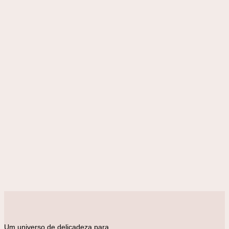
Adicionar à lista de desejos
Macacão
Macacão Gola Bico 2 Bolsos Marinho
R$
198,00
Um universo de delicadeza para