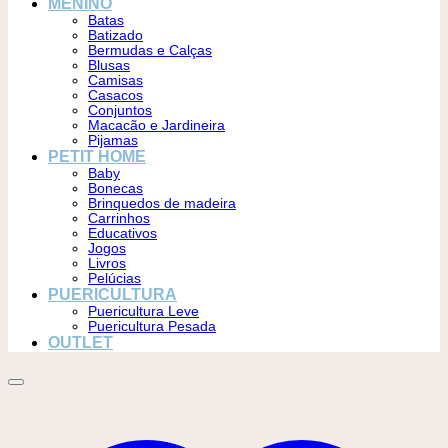
MENINO
Batas
Batizado
Bermudas e Calças
Blusas
Camisas
Casacos
Conjuntos
Macacão e Jardineira
Pijamas
PETIT HOME
Baby
Bonecas
Brinquedos de madeira
Carrinhos
Educativos
Jogos
Livros
Pelúcias
PUERICULTURA
Puericultura Leve
Puericultura Pesada
OUTLET