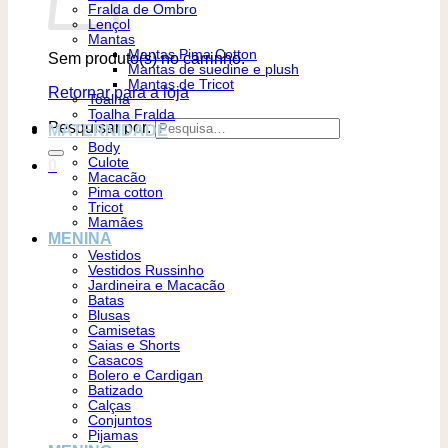
Fralda de Ombro
Lençol
Mantas
Mantas Pima Cotton
Sem produto(s) no carrinho.
Mantas de suedine e plush
Mantas de Tricot
Retornar para a loja
Toalha
Toalha Fralda
Pesquisar por:
MATERNIDADE
Body
Culote
0
Macacão
Pima cotton
Tricot
Mamães
MENINA
Vestidos
Vestidos Russinho
Jardineira e Macacão
Batas
Blusas
Camisetas
Saias e Shorts
Casacos
Bolero e Cardigan
Batizado
Calças
Conjuntos
Pijamas