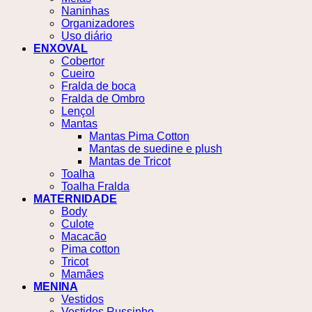
Naninhas
Organizadores
Uso diário
ENXOVAL
Cobertor
Cueiro
Fralda de boca
Fralda de Ombro
Lençol
Mantas
Mantas Pima Cotton
Mantas de suedine e plush
Mantas de Tricot
Toalha
Toalha Fralda
MATERNIDADE
Body
Culote
Macacão
Pima cotton
Tricot
Mamães
MENINA
Vestidos
Vestidos Russinho