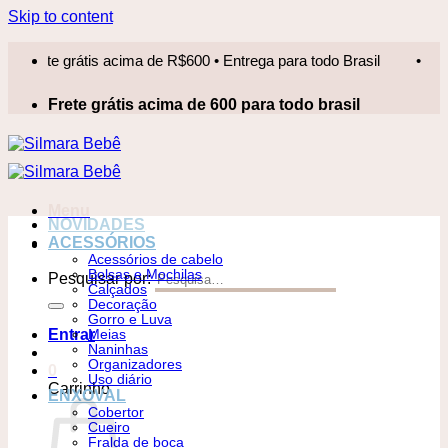
Skip to content
ete grátis acima de R$600 • Entrega para todo Brasil
•
Frete
Frete grátis acima de 600 para todo brasil
Menu
NOVIDADES
ACESSÓRIOS
Acessórios de cabelo
Bolsas e Mochilas
Pesquisar por:
Calçados
Decoração
Gorro e Luva
Entrar
Meias
Naninhas
Organizadores
0
Uso diário
Carrinho
ENXOVAL
Cobertor
Cueiro
Fralda de boca