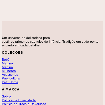
Macacão
Macacão Plush Gola Guipir Salmão
R$
178,00
Um universo de delicadeza para
vestir os primeiros capítulos da infância. Tradição em cada ponto,
encanto em cada detalhe
COLEÇÕES
Bebê
Menino
Menina
Mulheres
Acessórios
Puericultura
Petit Home
A MARCA
Sobre
Política de Privacidade
Política de Troca e Devolução