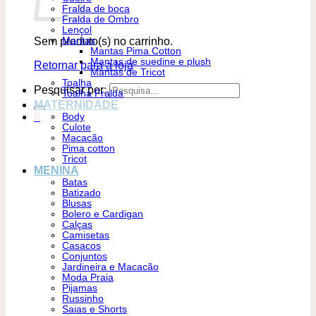
Fralda de boca
Fralda de Ombro
Lençol
Sem produto(s) no carrinho.
Mantas
Mantas Pima Cotton
Mantas de suedine e plush
Retornar para a loja
Mantas de Tricot
Toalha
Pesquisar por:
Toalha Fralda
MATERNIDADE
0
Body
Culote
Macacão
Pima cotton
Tricot
MENINA
Batas
Batizado
Blusas
Bolero e Cardigan
Calças
Camisetas
Casacos
Conjuntos
Jardineira e Macacão
Moda Praia
Pijamas
Russinho
Saias e Shorts