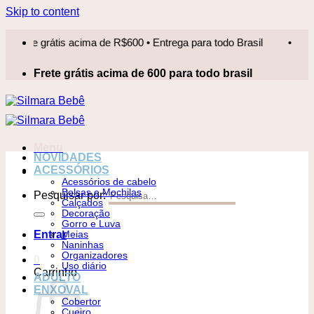
Skip to content
te grátis acima de R$600 • Entrega para todo Brasil
•
Frete 
Frete grátis acima de 600 para todo brasil
Menu
NOVIDADES
ACESSÓRIOS
Acessórios de cabelo
Bolsas e Mochilas
Pesquisar por:
Calçados
Decoração
Gorro e Luva
Entrar
Meias
Naninhas
Organizadores
0
Uso diário
Carrinho
ADULTO
ENXOVAL
Cobertor
Cueiro