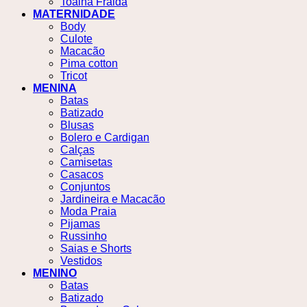
Toalha Fralda
MATERNIDADE
Body
Culote
Macacão
Pima cotton
Tricot
MENINA
Batas
Batizado
Blusas
Bolero e Cardigan
Calças
Camisetas
Casacos
Conjuntos
Jardineira e Macacão
Moda Praia
Pijamas
Russinho
Saias e Shorts
Vestidos
MENINO
Batas
Batizado