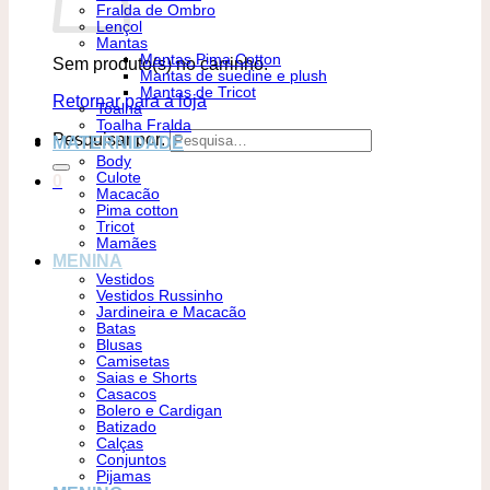
Fralda de Ombro
Lençol
Mantas
Mantas Pima Cotton
Sem produto(s) no carrinho.
Mantas de suedine e plush
Mantas de Tricot
Retornar para a loja
Toalha
Toalha Fralda
Pesquisar por:
MATERNIDADE
Body
Culote
0
Macacão
Pima cotton
Tricot
Mamães
MENINA
Vestidos
Vestidos Russinho
Jardineira e Macacão
Batas
Blusas
Camisetas
Saias e Shorts
Casacos
Bolero e Cardigan
Batizado
Calças
Conjuntos
Pijamas