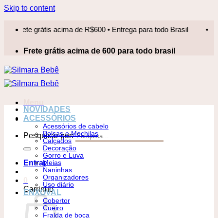
Skip to content
rete grátis acima de R$600 • Entrega para todo Brasil
•
Fret
Frete grátis acima de 600 para todo brasil
Menu
NOVIDADES
ACESSÓRIOS
Acessórios de cabelo
Bolsas e Mochilas
Pesquisar por:
Calçados
Decoração
Gorro e Luva
Entrar
Meias
Naninhas
Organizadores
0
Uso diário
Carrinho
ENXOVAL
Cobertor
Cueiro
Fralda de boca