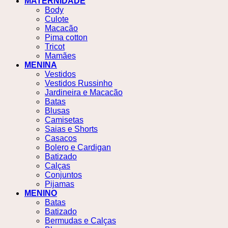
MATERNIDADE
Body
Culote
Macacão
Pima cotton
Tricot
Mamães
MENINA
Vestidos
Vestidos Russinho
Jardineira e Macacão
Batas
Blusas
Camisetas
Saias e Shorts
Casacos
Bolero e Cardigan
Batizado
Calças
Conjuntos
Pijamas
MENINO
Batas
Batizado
Bermudas e Calças