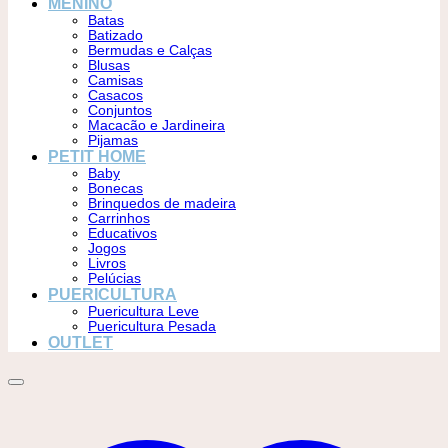
MENINO
Batas
Batizado
Bermudas e Calças
Blusas
Camisas
Casacos
Conjuntos
Macacão e Jardineira
Pijamas
PETIT HOME
Baby
Bonecas
Brinquedos de madeira
Carrinhos
Educativos
Jogos
Livros
Pelúcias
PUERICULTURA
Puericultura Leve
Puericultura Pesada
OUTLET