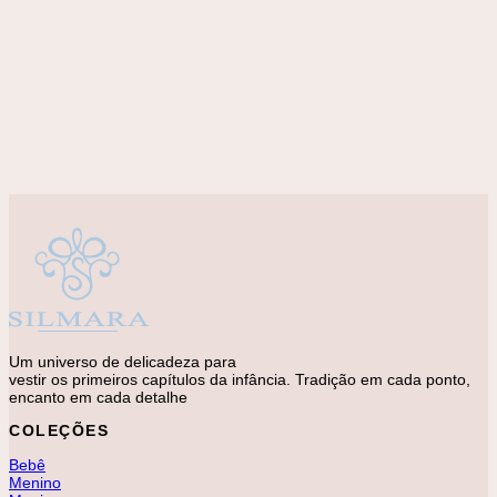
Adicionar à lista de desejos
MENINA
Vestido Ponto Palito Flores Azul
R$
298,00
Um universo de delicadeza para
vestir os primeiros capítulos da infância. Tradição em cada ponto,
encanto em cada detalhe
COLEÇÕES
Bebê
Menino